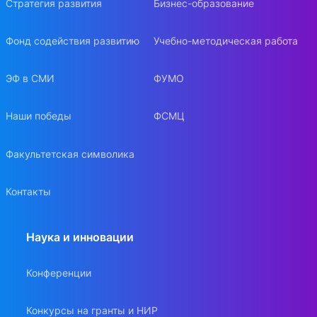
Стратегия развития
Бизнес-образование
Фонд содействия развитию
Учебно-методическая работа
ЭФ в СМИ
ФУМО
Наши победы
ФСМЦ
Факультетская символика
Контакты
Наука и инновации
Конференции
Конкурсы на гранты и НИР