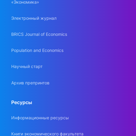
«Экономика»
Электронный журнал
BRICS Journal of Economics
Population and Economics
Научный старт
Архив препринтов
Ресурсы
Информационные ресурсы
Книги экономического факультета