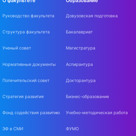
О факультете
Образование
Руководство факультета
Довузовская подготовка
Структура факультета
Бакалавриат
Ученый совет
Магистратура
Нормативные документы
Аспирантура
Попечительский совет
Докторантура
Стратегия развития
Бизнес-образование
Фонд содействия развитию
Учебно-методическая работа
ЭФ в СМИ
ФУМО