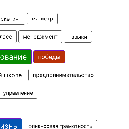
аркетинг
магистр
ласс
менеджмент
навыки
зование
победы
й школе
предпринимательство
управление
жизнь
финансовая грамотность