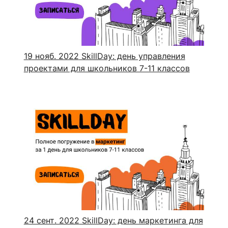
ентр биоэкономики и эко-инноваций ЭФ МГУ
Прикрепление
Иностранным студентам
Закрепление
стажировка и трудоустройство
Контакты
Информационные ре
19 нояб. 2022
SkillDay: день управления
проектами для школьников 7-11 классов
мического факультета»
ствия трудоустройству
Читальный зал
я: «Экономика»
ытия / мероприятия
Электронные и цифровы
Издания факультета
Учебная полка
Информационно-аналити
24 сент. 2022
SkillDay: день маркетинга для