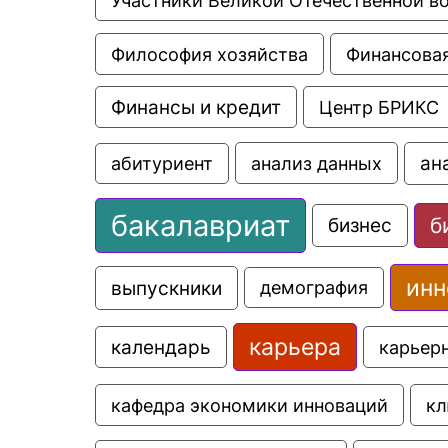
Философия хозяйства
Финансовая
Финансы и кредит
Центр БРИКС
ан
анализ данных
абитуриент
бакалавриат
б
бизнес
инн
выпускники
демография
карьера
календарь
карьер
кафедра экономики инноваций
кл