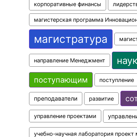
корпоративные финансы
лидерст
магистерская программа Инновацио
магистратура
магис
нау
направление Менеджмент
поступающим
поступление
со
преподаватели
развитие
управлени
управление проектами
учебно-научная лаборатория проект 