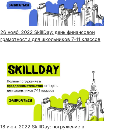
сурсы
ИИ в образовании
26 нояб. 2022
SkillDay: день финансовой
грамотности для школьников 7-11 классов
Студентам
е базы
Преподавателям
ческий отдел
18 июн. 2022
SkillDay: погружение в