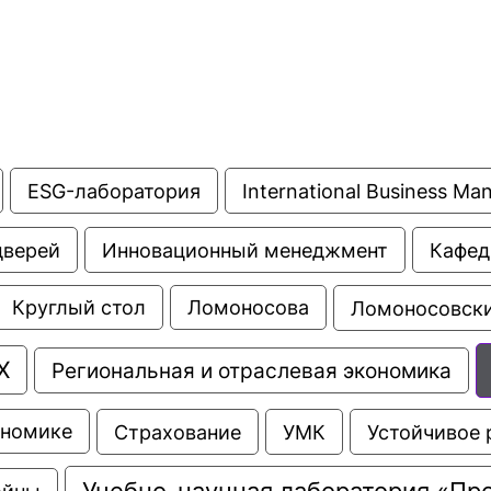
ESG-лаборатория
International Business M
дверей
Инновационный менеджмент
Кафед
Ломоносовски
Круглый стол
Ломоносова
Х
Региональная и отраслевая экономика
Страхование
УМК
Устойчивое 
ономике
Учебно-научная лаборатория «Пр
ойны