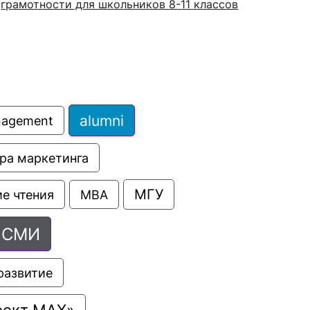
грамотности для школьников 8-11 классов
alumni
anagement
ра маркетинга
МГУ
е чтения
МВА
СМИ
развитие
оект МАХ»