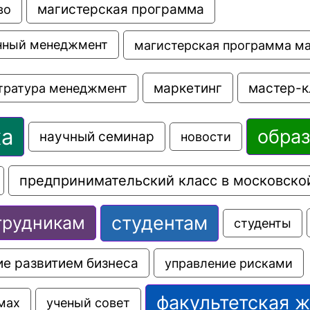
во
магистерская программа
магистерская программа м
нный менеджмент
маркетинг
мастер-к
тратура менеджмент
ка
обра
научный семинар
новости
предпринимательский класс в московско
студентам
трудникам
студенты
е развитием бизнеса
управление рисками
факультетская 
мах
ученый совет