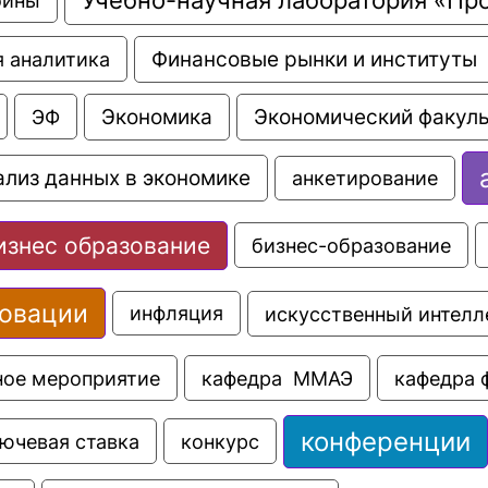
Финансовые рынки и институты
 аналитика
Экономика
Экономический факуль
ЭФ
ализ данных в экономике
анкетирование
изнес образование
бизнес-образование
овации
искусственный интелл
инфляция
ное мероприятие
кафедра  ММАЭ
кафедра 
конференции
ючевая ставка
конкурс