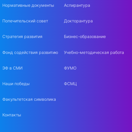
Нормативные документы
Аспирантура
Попечительский совет
Докторантура
Стратегия развития
Бизнес-образование
Фонд содействия развитию
Учебно-методическая работа
ЭФ в СМИ
ФУМО
Наши победы
ФСМЦ
Факультетская символика
Контакты