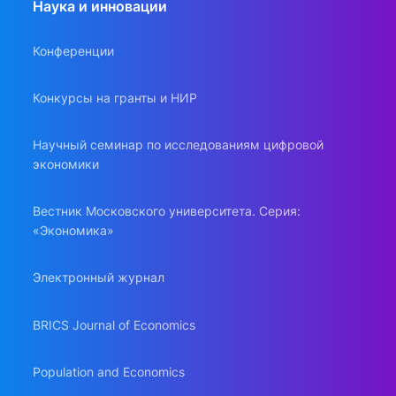
Наука и инновации
Конференции
Конкурсы на гранты и НИР
Научный семинар по исследованиям цифровой
экономики
Вестник Московского университета. Серия:
«Экономика»
Электронный журнал
BRICS Journal of Economics
Population and Economics