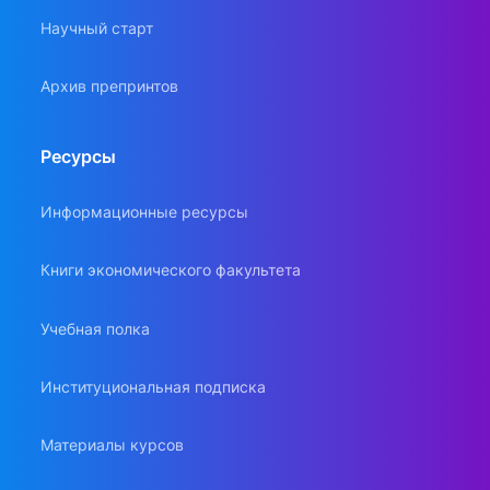
Научный старт
Архив препринтов
Ресурсы
Информационные ресурсы
Книги экономического факультета
Учебная полка
Институциональная подписка
Материалы курсов