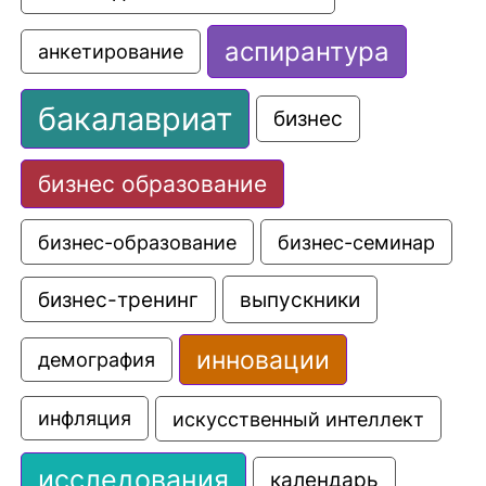
аспирантура
анкетирование
бакалавриат
бизнес
бизнес образование
бизнес-образование
бизнес-семинар
выпускники
бизнес-тренинг
инновации
демография
искусственный интеллект
инфляция
исследования
календарь