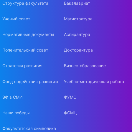
Структура факультета
Бакалавриат
Ученый совет
Магистратура
Нормативные документы
Аспирантура
Попечительский совет
Докторантура
Стратегия развития
Бизнес-образование
Фонд содействия развитию
Учебно-методическая работа
ЭФ в СМИ
ФУМО
Наши победы
ФСМЦ
Факультетская символика