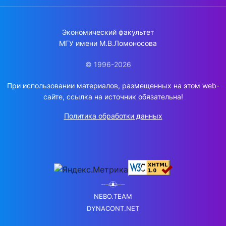
Экономический факультет
МГУ имени М.В.Ломоносова
© 1996-2026
При использовании материалов, размещенных на этом web-
сайте, ссылка на источник обязательна!
Политика обработки данных
NEBO.TEAM
DYNACONT.NET