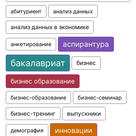
анализ данных
абитуриент
анализ данных в экономике
аспирантура
анкетирование
бакалавриат
бизнес
бизнес образование
бизнес-образование
бизнес-семинар
выпускники
бизнес-тренинг
инновации
демография