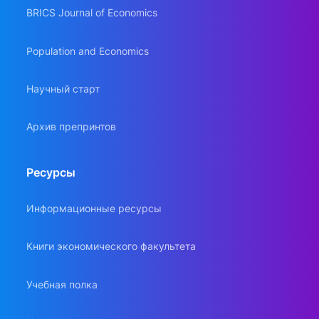
BRICS Journal of Economics
Population and Economics
Научный старт
Архив препринтов
Ресурсы
Информационные ресурсы
Книги экономического факультета
Учебная полка