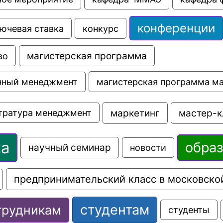
конференции
ючевая ставка
конкурс
во
магистерская программа
магистерская программа м
нный менеджмент
маркетинг
мастер-к
тратура менеджмент
ка
обра
научный семинар
новости
предпринимательский класс в московско
студентам
трудникам
студенты