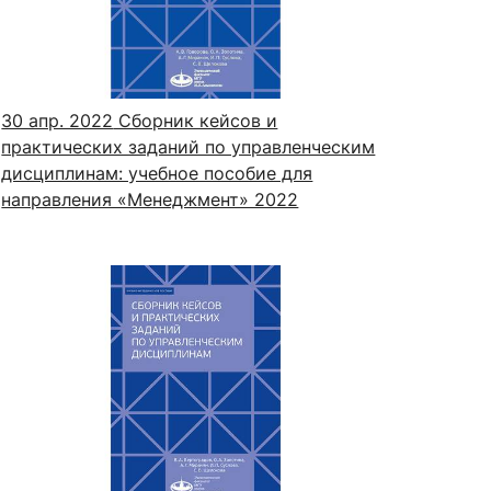
сурсы
ИИ в образовании
30 апр. 2022
Сборник кейсов и
практических заданий по управленческим
Студентам
дисциплинам: учебное пособие для
е базы
Преподавателям
направления «Менеджмент» 2022
ческий отдел