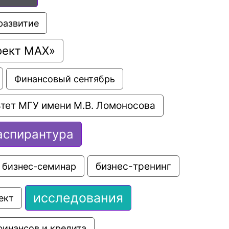
развитие
оект МАХ»
Финансовый сентябрь
тет МГУ имени М.В. Ломоносова
аспирантура
бизнес-семинар
бизнес-тренинг
исследования
ект
финансов и кредита