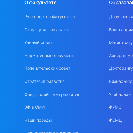
О факультете
Образова
Руководство факультета
Довузовска
Структура факультета
Бакалавриа
Ученый совет
Магистрат
Нормативные документы
Аспиранту
Попечительский совет
Докторант
Стратегия развития
Бизнес-обр
Фонд содействия развитию
Учебно-мет
ЭФ в СМИ
ФУМО
Наши победы
ФСМЦ
Факультетская символика