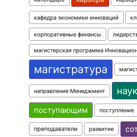
кафедра экономики инноваций
кл
корпоративные финансы
лидерст
магистерская программа Инновацио
магистратура
магис
нау
направление Менеджмент
поступающим
поступление
со
преподаватели
развитие