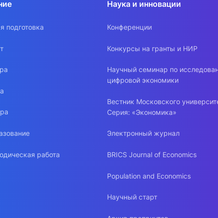
ние
Наука и инновации
я подготовка
Конференции
т
Конкурсы на гранты и НИР
ура
Научный семинар по исследова
цифровой экономики
ра
Вестник Московского университ
ура
Серия: «Экономика»
азование
Электронный журнал
одическая работа
BRICS Journal of Economics
Population and Economics
Научный старт