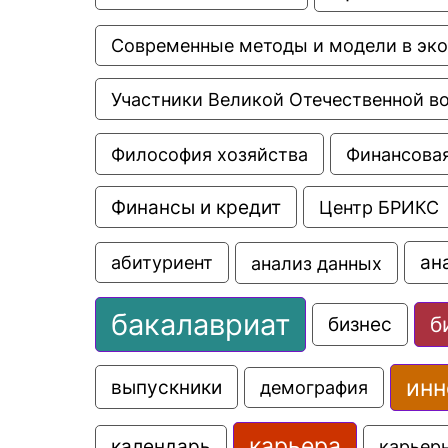
Современные методы и модели в эк
Участники Великой Отечественной в
Философия хозяйства
Финансовая
Финансы и кредит
Центр БРИКС
ан
анализ данных
абитуриент
бакалавриат
б
бизнес
инн
выпускники
демография
карьера
календарь
карьер