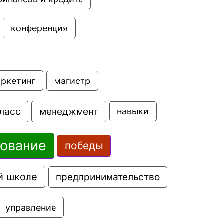
конференция
аркетинг
магистр
ласс
менеджмент
навыки
зование
победы
й школе
предпринимательство
управление