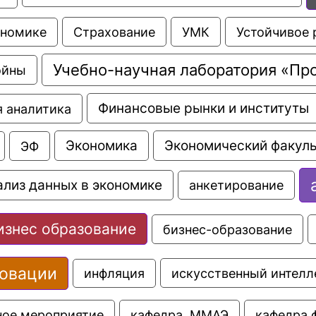
Страхование
УМК
Устойчивое 
ономике
Учебно-научная лаборатория «Пр
ойны
Финансовые рынки и институты
 аналитика
Экономика
Экономический факуль
ЭФ
ализ данных в экономике
анкетирование
изнес образование
бизнес-образование
овации
искусственный интелл
инфляция
ное мероприятие
кафедра  ММАЭ
кафедра 