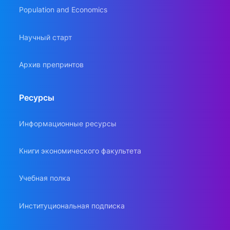
Population and Economics
Научный старт
Архив препринтов
Ресурсы
Информационные ресурсы
Книги экономического факультета
Учебная полка
Институциональная подписка