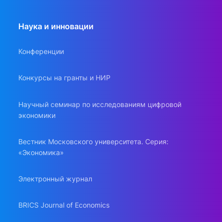
Наука и инновации
Конференции
Конкурсы на гранты и НИР
Научный семинар по исследованиям цифровой
экономики
Вестник Московского университета. Серия:
«Экономика»
Электронный журнал
BRICS Journal of Economics