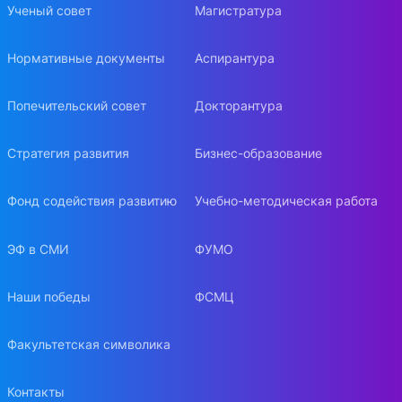
Ученый совет
Магистратура
Нормативные документы
Аспирантура
Попечительский совет
Докторантура
Стратегия развития
Бизнес-образование
Фонд содействия развитию
Учебно-методическая работа
ЭФ в СМИ
ФУМО
Наши победы
ФСМЦ
Факультетская символика
Контакты