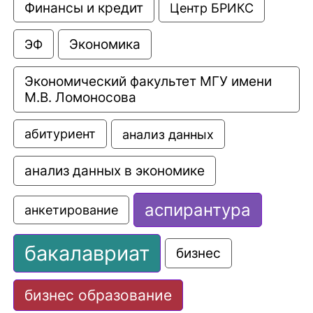
Финансы и кредит
Центр БРИКС
Экономика
ЭФ
Экономический факультет МГУ имени 
М.В. Ломоносова
анализ данных
абитуриент
анализ данных в экономике
аспирантура
анкетирование
бакалавриат
бизнес
бизнес образование