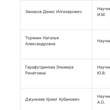
Научны
Закиров Денис Илгизарович
И.М.
Торяник Наталья
Научны
Александровна
Гарафутдинова Эльмира
Научны
Ринатовна
Ю.В.
Научны
Джункеев Урмат Кубанович
А.О.