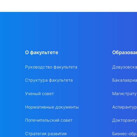
О факультете
Образова
Руководство факультета
Довузовска
Структура факультета
Бакалавриа
Ученый совет
Магистрат
Нормативные документы
Аспиранту
Попечительский совет
Докторант
Стратегия развития
Бизнес-обр