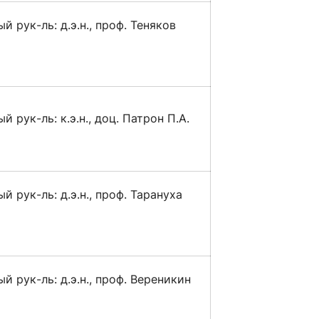
й рук-ль: д.э.н., проф. Теняков
й рук-ль: к.э.н., доц. Патрон П.А.
й рук-ль: д.э.н., проф. Тарануха
й рук-ль: д.э.н., проф. Вереникин