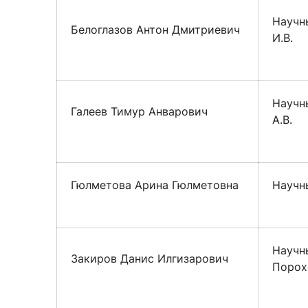
Научны
Белоглазов Антон Дмитриевич
И.В.
Научны
Галеев Тимур Анварович
А.В.
Гюлметова Арина Гюлметовна
Научны
Научны
Закиров Данис Илгизарович
Порох