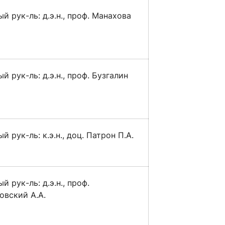
й рук-ль: д.э.н., проф. Манахова
й рук-ль: д.э.н., проф. Бузгалин
й рук-ль: к.э.н., доц. Патрон П.А.
й рук-ль: д.э.н., проф.
овский А.А.