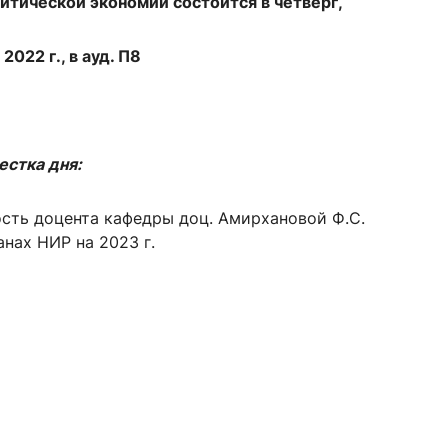
тической экономии состоится в четверг,
2022 г., в ауд. П8
сурсы
ИИ в образовании
Студентам
естка дня:
е базы
Преподавателям
сть доцента кафедры доц. Амирхановой Ф.С.
анах НИР на 2023 г.
ческий отдел