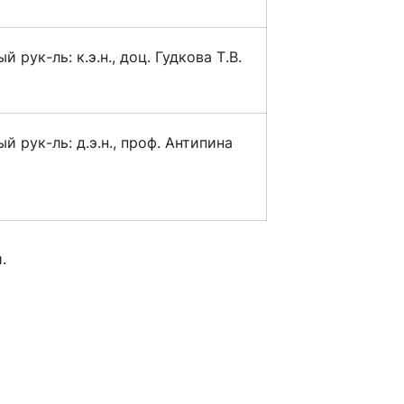
й рук-ль: к.э.н., доц. Гудкова Т.В.
й рук-ль: д.э.н., проф. Антипина
.