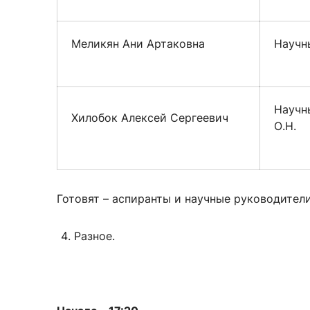
Меликян Ани Артаковна
Научны
Научны
Хилобок Алексей Сергеевич
О.Н.
Готовят – аспиранты и научные руководители
Разное.