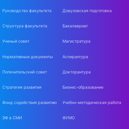
Руководство факультета
Довузовская подготовка
Структура факультета
Бакалавриат
Ученый совет
Магистратура
Нормативные документы
Аспирантура
Попечительский совет
Докторантура
Стратегия развития
Бизнес-образование
Фонд содействия развитию
Учебно-методическая работа
ЭФ в СМИ
ФУМО