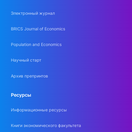
Электронный журнал
BRICS Journal of Economics
Population and Economics
Научный старт
Архив препринтов
Ресурсы
Информационные ресурсы
Книги экономического факультета