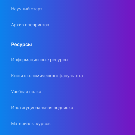
Научный старт
Архив препринтов
Ресурсы
Информационные ресурсы
Книги экономического факультета
Учебная полка
Институциональная подписка
Материалы курсов