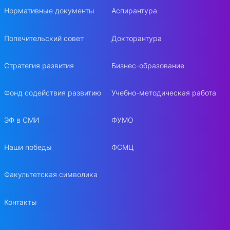
Нормативные документы
Аспирантура
Попечительский совет
Докторантура
Стратегия развития
Бизнес-образование
Фонд содействия развитию
Учебно-методическая работа
ЭФ в СМИ
ФУМО
Наши победы
ФСМЦ
Факультетская символика
Контакты