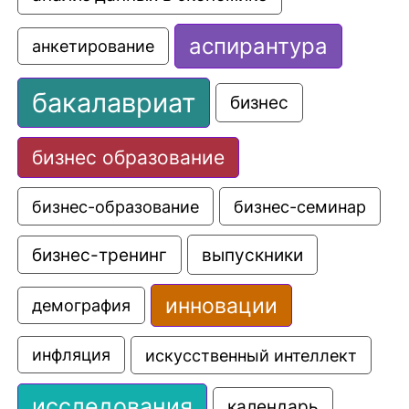
аспирантура
анкетирование
бакалавриат
бизнес
бизнес образование
бизнес-образование
бизнес-семинар
выпускники
бизнес-тренинг
инновации
демография
искусственный интеллект
инфляция
исследования
календарь