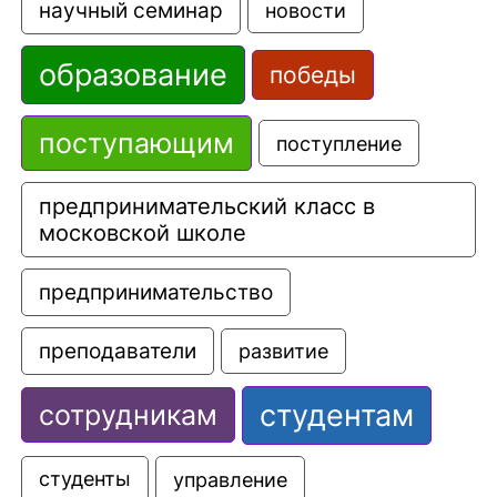
научный семинар
новости
образование
победы
поступающим
поступление
предпринимательский класс в 
московской школе
предпринимательство
преподаватели
развитие
студентам
сотрудникам
управление
студенты