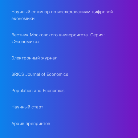
Научный семинар по исследованиям цифровой
экономики
Вестник Московского университета. Серия:
«Экономика»
Электронный журнал
BRICS Journal of Economics
Population and Economics
Научный старт
Архив препринтов