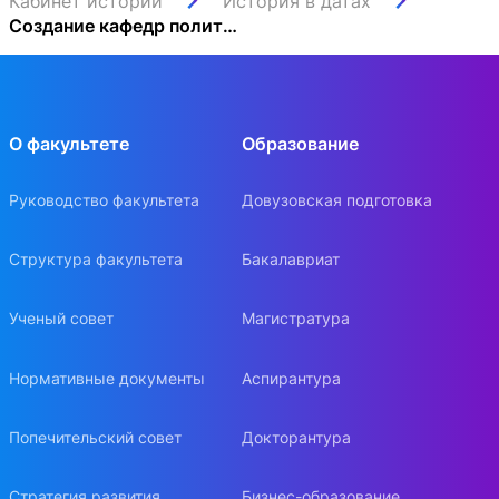
Кабинет истории
История в датах
Создание кафедр политической экономии, статистики, сельского домоводства, технологии и наук, относящихся к торговле и фабрикам
О факультете
Образование
Руководство факультета
Довузовская подготовка
Структура факультета
Бакалавриат
Ученый совет
Магистратура
Нормативные документы
Аспирантура
Попечительский совет
Докторантура
Стратегия развития
Бизнес-образование