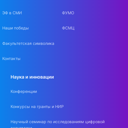
ЭФ в СМИ
ФУМО
Наши победы
ФСМЦ
Факультетская символика
Контакты
Наука и инновации
Конференции
Конкурсы на гранты и НИР
Научный семинар по исследованиям цифровой
экономики