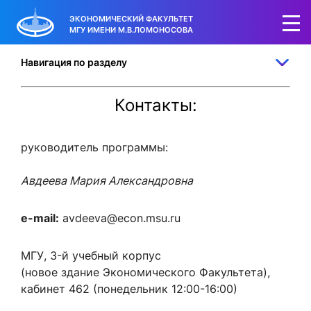
ЭКОНОМИЧЕСКИЙ ФАКУЛЬТЕТ
МГУ ИМЕНИ М.В.ЛОМОНОСОВА
Навигация по разделу
Направление
Контакты:
«Экономика». Программа
руководитель программы:
«Социальная политика»
Авдеева Мария Александровна
(по 2014 год
e-mail:
avdeeva@econ.msu.ru
включительно -
МГУ, 3-й учебный корпус
«Экономика социальной
(новое здание Экономического Факультета),
кабинет 462 (понедельник 12:00-16:00)
сферы, труда и