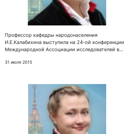
Профессор кафедры народонаселения
И.Е.Калабихина выступила на 24-ой конференции
Международной Ассоциации исследователей в
области феминистской экономики "Гендерное
31 июля 2015
равенство в период вызовов"