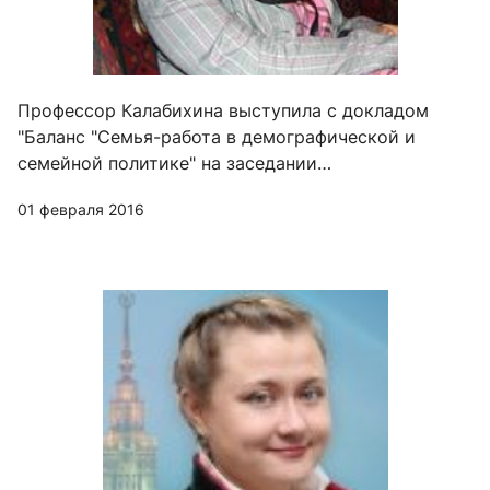
Профессор Калабихина выступила с докладом
"Баланс "Семья-работа в демографической и
семейной политике" на заседании
Демографической секции Центрального Дома
01 февраля 2016
ученых РАН