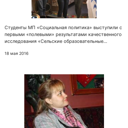
Студенты МП «Социальная политика» выступили с
первыми «полевыми» результатами качественного
исследования «Сельские образовательные
стратегии (на примере поселений Костромской
18 мая 2016
области)»