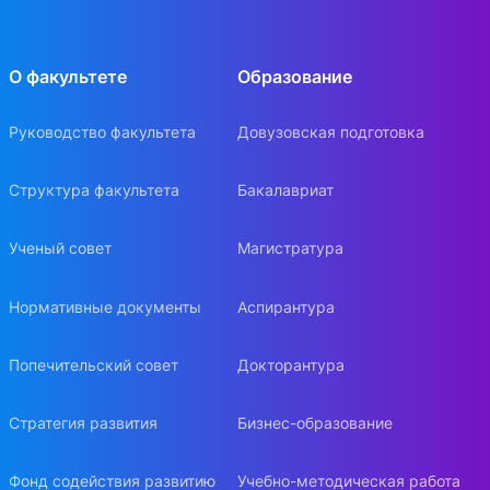
О факультете
Образование
Руководство факультета
Довузовская подготовка
Структура факультета
Бакалавриат
Ученый совет
Магистратура
Нормативные документы
Аспирантура
Попечительский совет
Докторантура
Стратегия развития
Бизнес-образование
Фонд содействия развитию
Учебно-методическая работа