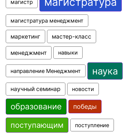
магистратура
магистр
магистратура менеджмент
маркетинг
мастер-класс
менеджмент
навыки
наука
направление Менеджмент
научный семинар
новости
образование
победы
поступающим
поступление