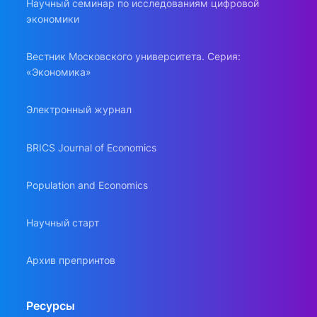
Научный семинар по исследованиям цифровой
экономики
Вестник Московского университета. Серия:
«Экономика»
Электронный журнал
BRICS Journal of Economics
Population and Economics
Научный старт
Архив препринтов
Ресурсы