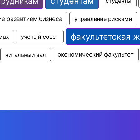
студентам
трудникам
студенты
е развитием бизнеса
управление рисками
факультетская 
мах
ученый совет
экономический факультет
читальный зал