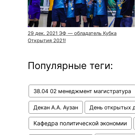
Новости / события / мероприятия
Совет Молодых Ученых
Ц
Оплата обучения онлайн
Научный старт
Межфакультетские курсы
Журналы
Практика, 
29 дек. 2021
ЭФ — обладатель Кубка
Открытия 2021!
Курсы
Электронный журнал «Научные исследования эконо
Служба содей
Расписание
Журнал «Вестник Московского университета». Сери
Новости / соб
Часто задаваемые вопросы
Электронный журнал «Население и экономика»
Популярные теги:
Новости / события / мероприятия
BRICS Journal of Economics
38.04 02 менеджмент магистратура
Декан А.А. Аузан
День открытых 
Кафедра политической экономии