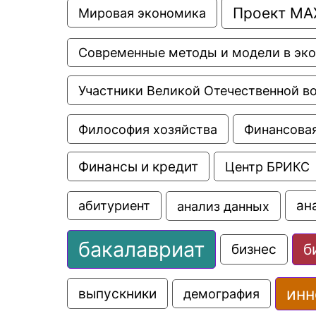
Проект МА
Мировая экономика
Современные методы и модели в эк
Участники Великой Отечественной в
Философия хозяйства
Финансовая
Финансы и кредит
Центр БРИКС
ан
анализ данных
абитуриент
бакалавриат
б
бизнес
инн
выпускники
демография