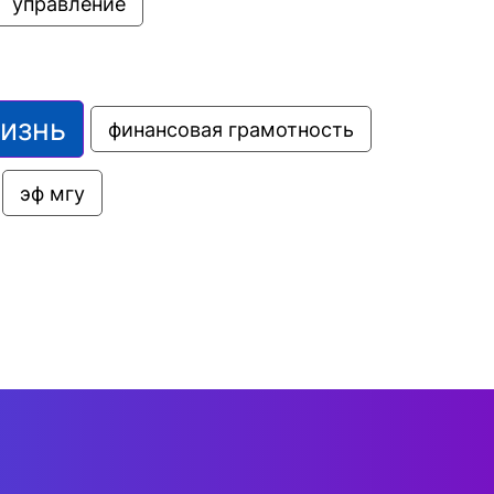
управление
жизнь
финансовая грамотность
эф мгу