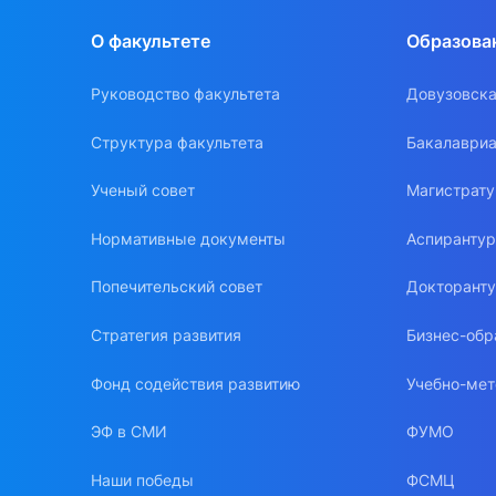
О факультете
Образова
Руководство факультета
Довузовска
Структура факультета
Бакалавриа
Ученый совет
Магистрат
Нормативные документы
Аспиранту
Попечительский совет
Докторант
Стратегия развития
Бизнес-обр
Фонд содействия развитию
Учебно-мет
ЭФ в СМИ
ФУМО
Наши победы
ФСМЦ