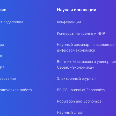
ние
Наука и инновации
я подготовка
Конференции
т
Конкурсы на гранты и НИР
ура
Научный семинар по исследова
цифровой экономики
ра
Вестник Московского университ
ура
Серия: «Экономика»
азование
Электронный журнал
одическая работа
BRICS Journal of Economics
Population and Economics
Научный старт