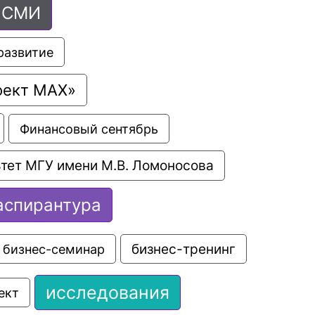
СМИ
развитие
оект МАХ»
Финансовый сентябрь
тет МГУ имени М.В. Ломоносова
аспирантура
бизнес-семинар
бизнес-тренинг
исследования
ект