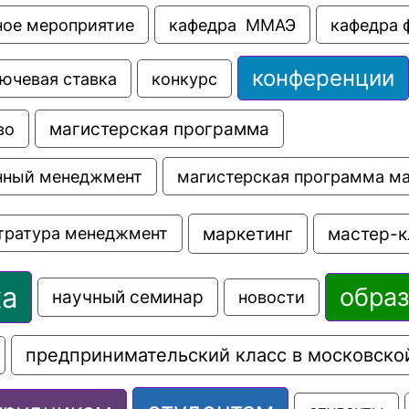
ное мероприятие
кафедра  ММАЭ
кафедра 
конференции
ючевая ставка
конкурс
во
магистерская программа
магистерская программа м
нный менеджмент
маркетинг
мастер-к
тратура менеджмент
ка
обра
научный семинар
новости
предпринимательский класс в московско