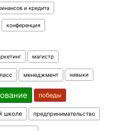
финансов и кредита
конференция
аркетинг
магистр
ласс
менеджмент
навыки
зование
победы
й школе
предпринимательство