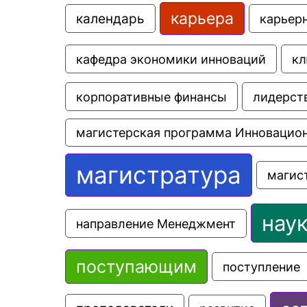
карьера
календарь
карьер
кафедра экономики инноваций
кл
корпоративные финансы
лидерст
магистерская программа Инновацио
магистратура
магис
нау
направление Менеджмент
поступающим
поступление