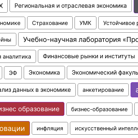
Х
Региональная и отраслевая экономика
Страхование
УМК
Устойчивое 
ономике
Учебно-научная лаборатория «Пр
ойны
Финансовые рынки и институты
 аналитика
Экономика
Экономический факуль
ЭФ
ализ данных в экономике
анкетирование
изнес образование
бизнес-образование
овации
искусственный интелл
инфляция