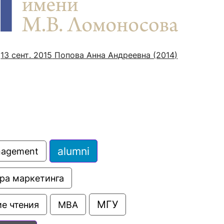
сурсы
ИИ в образовании
13 сент. 2015
Попова Анна Андреевна (2014)
Студентам
е базы
Преподавателям
ческий отдел
alumni
anagement
ра маркетинга
МГУ
е чтения
МВА