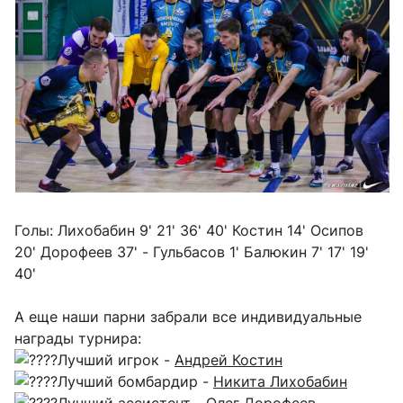
Голы: Лихобабин 9' 21' 36' 40' Костин 14' Осипов
20' Дорофеев 37' - Гульбасов 1' Балюкин 7' 17' 19'
40'
А еще наши парни забрали все индивидуальные
награды турнира:
Лучший игрок -
Андрей Костин
Лучший бомбардир -
Никита Лихобабин
Лучший ассистент -
Олег Дорофеев