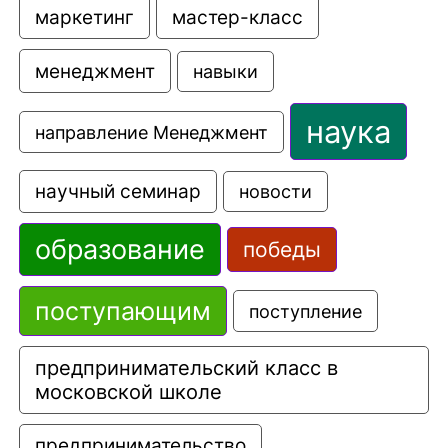
маркетинг
мастер-класс
менеджмент
навыки
наука
направление Менеджмент
научный семинар
новости
образование
победы
поступающим
поступление
предпринимательский класс в 
московской школе
предпринимательство