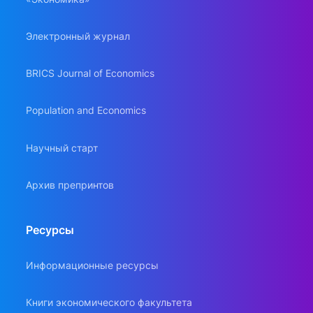
Электронный журнал
BRICS Journal of Economics
Population and Economics
Научный старт
Архив препринтов
Ресурсы
Информационные ресурсы
Книги экономического факультета