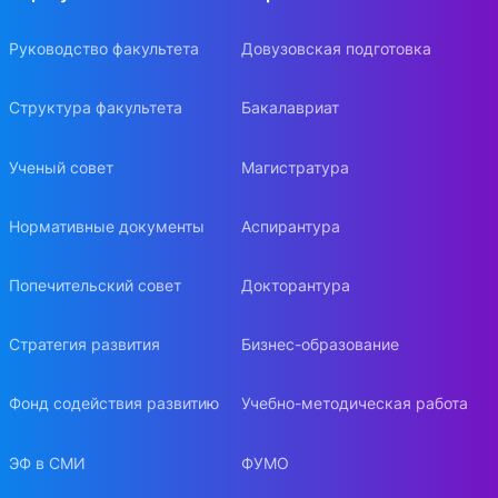
Руководство факультета
Довузовская подготовка
Структура факультета
Бакалавриат
Ученый совет
Магистратура
Нормативные документы
Аспирантура
Попечительский совет
Докторантура
Стратегия развития
Бизнес-образование
Фонд содействия развитию
Учебно-методическая работа
ЭФ в СМИ
ФУМО