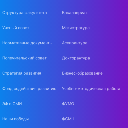
Структура факультета
Бакалавриат
Ученый совет
Магистратура
Нормативные документы
Аспирантура
Попечительский совет
Докторантура
Стратегия развития
Бизнес-образование
Фонд содействия развитию
Учебно-методическая работа
ЭФ в СМИ
ФУМО
Наши победы
ФСМЦ