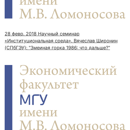
28 февр. 2018
Научный семинар
«Институциональная среда». Вячеслав Широнин
(СПбГЭУ): "Змеиная горка 1986: что дальше?"