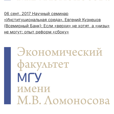
06 сент. 2017
Научный семинар
«Институциональная среда». Евгений Кузнецов
(Всемирный Банк): Если «верхи» не хотят, а «низы»
не могут: опыт реформ «сбоку»