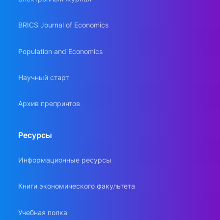
BRICS Journal of Economics
Population and Economics
Научный старт
Архив препринтов
Ресурсы
Информационные ресурсы
Книги экономического факультета
Учебная полка