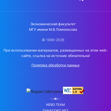
Экономический факультет
МГУ имени М.В.Ломоносова
© 1996-2026
При использовании материалов, размещенных на этом web-
сайте, ссылка на источник обязательна!
Политика обработки данных
NEBO.TEAM
DYNACONT.NET