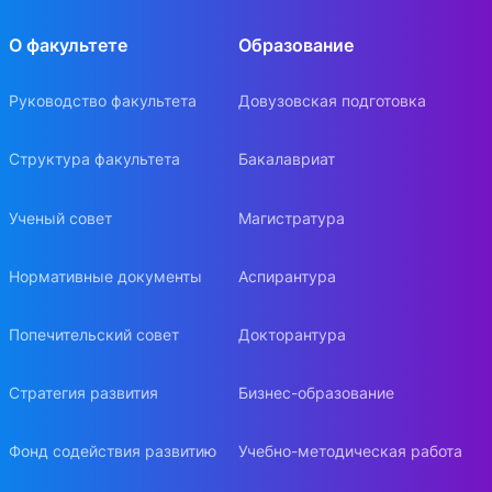
О факультете
Образование
Руководство факультета
Довузовская подготовка
Структура факультета
Бакалавриат
Ученый совет
Магистратура
Нормативные документы
Аспирантура
Попечительский совет
Докторантура
Стратегия развития
Бизнес-образование
Фонд содействия развитию
Учебно-методическая работа