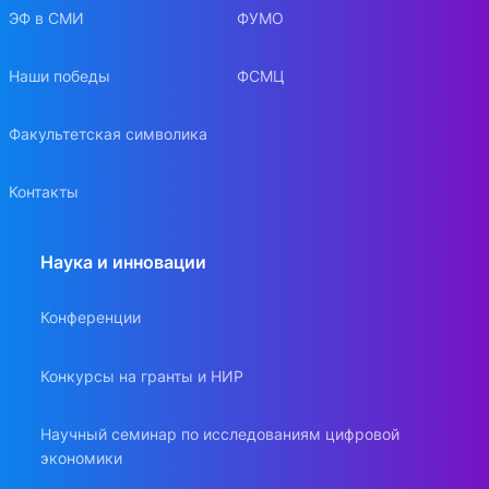
ЭФ в СМИ
ФУМО
Наши победы
ФСМЦ
Факультетская символика
Контакты
Наука и инновации
Конференции
Конкурсы на гранты и НИР
Научный семинар по исследованиям цифровой
экономики