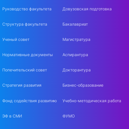
Руководство факультета
Довузовская подготовка
Структура факультета
Бакалавриат
Ученый совет
Магистратура
Нормативные документы
Аспирантура
Попечительский совет
Докторантура
Стратегия развития
Бизнес-образование
Фонд содействия развитию
Учебно-методическая работа
ЭФ в СМИ
ФУМО