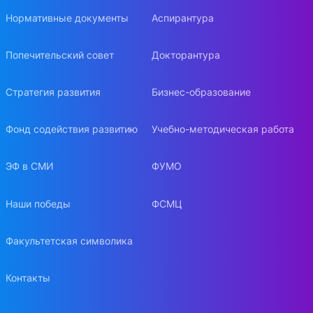
Нормативные документы
Аспирантура
Попечительский совет
Докторантура
Стратегия развития
Бизнес-образование
Фонд содействия развитию
Учебно-методическая работа
ЭФ в СМИ
ФУМО
Наши победы
ФСМЦ
Факультетская символика
Контакты