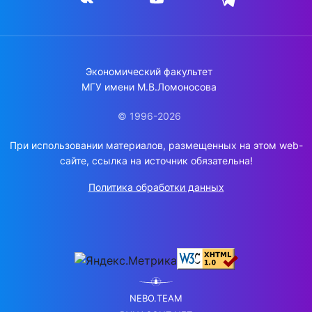
Экономический факультет
МГУ имени М.В.Ломоносова
© 1996-2026
При использовании материалов, размещенных на этом web-
сайте, ссылка на источник обязательна!
Политика обработки данных
NEBO.TEAM