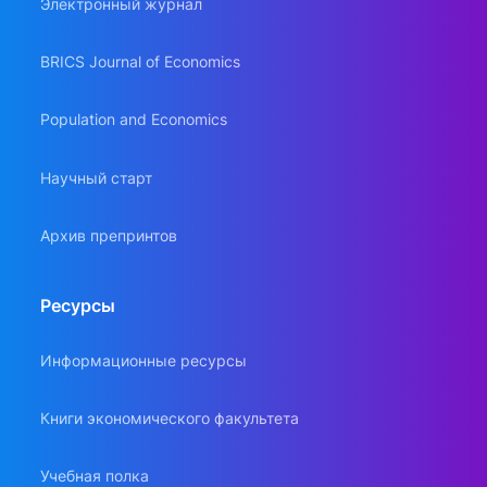
Электронный журнал
BRICS Journal of Economics
Population and Economics
Научный старт
Архив препринтов
Ресурсы
Информационные ресурсы
Книги экономического факультета
Учебная полка