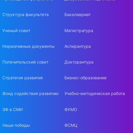
Структура факультета
Бакалавриат
Ученый совет
Магистратура
Нормативные документы
Аспирантура
Попечительский совет
Докторантура
Стратегия развития
Бизнес-образование
Фонд содействия развитию
Учебно-методическая работа
ЭФ в СМИ
ФУМО
Наши победы
ФСМЦ