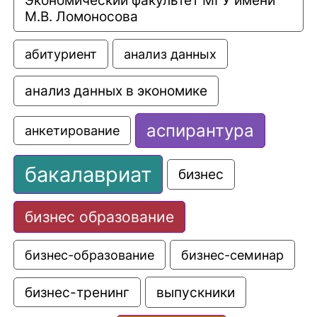
Экономический факультет МГУ имени 
М.В. Ломоносова
анализ данных
абитуриент
анализ данных в экономике
аспирантура
анкетирование
бакалавриат
бизнес
бизнес образование
бизнес-образование
бизнес-семинар
выпускники
бизнес-тренинг