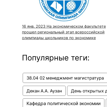
Новости / события / мероприятия
Совет Молодых Ученых
Ц
Оплата обучения онлайн
Научный старт
Межфакультетские курсы
Журналы
Практика, 
16 янв. 2023
На экономическом факультете
прошел региональный этап всероссийской
Курсы
Электронный журнал «Научные исследования эконо
Служба содей
олимпиады школьников по экономике
Расписание
Журнал «Вестник Московского университета». Сери
Новости / соб
Часто задаваемые вопросы
Электронный журнал «Население и экономика»
Популярные теги:
Новости / события / мероприятия
BRICS Journal of Economics
38.04 02 менеджмент магистратура
Декан А.А. Аузан
День открытых 
Кафедра политической экономии