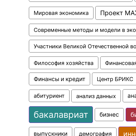
Проект МА
Мировая экономика
Современные методы и модели в эк
Участники Великой Отечественной в
Философия хозяйства
Финансовая
Финансы и кредит
Центр БРИКС
ан
анализ данных
абитуриент
бакалавриат
б
бизнес
инн
выпускники
демография