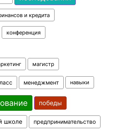
финансов и кредита
конференция
аркетинг
магистр
ласс
менеджмент
навыки
зование
победы
й школе
предпринимательство