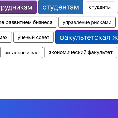
студентам
трудникам
студенты
е развитием бизнеса
управление рисками
факультетская 
мах
ученый совет
экономический факультет
читальный зал