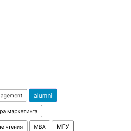
сурсы
ИИ в образовании
Студентам
е базы
Преподавателям
ческий отдел
alumni
anagement
ра маркетинга
МГУ
е чтения
МВА