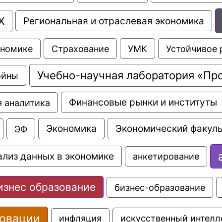
Х
Региональная и отраслевая экономика
Страхование
УМК
Устойчивое 
ономике
Учебно-научная лаборатория «Пр
ойны
Финансовые рынки и институты
 аналитика
Экономика
Экономический факуль
ЭФ
ализ данных в экономике
анкетирование
изнес образование
бизнес-образование
овации
искусственный интелл
инфляция