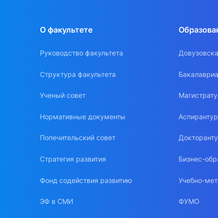
О факультете
Образова
Руководство факультета
Довузовска
Структура факультета
Бакалавриа
Ученый совет
Магистрат
Нормативные документы
Аспиранту
Попечительский совет
Докторант
Стратегия развития
Бизнес-обр
Фонд содействия развитию
Учебно-мет
ЭФ в СМИ
ФУМО