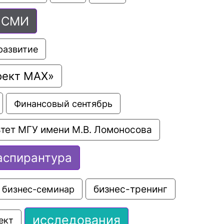
СМИ
развитие
оект МАХ»
Финансовый сентябрь
тет МГУ имени М.В. Ломоносова
аспирантура
бизнес-семинар
бизнес-тренинг
исследования
ект