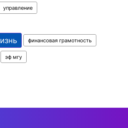
управление
жизнь
финансовая грамотность
эф мгу