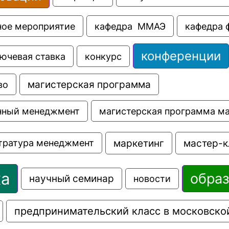
ное мероприятие
кафедра  ММАЭ
кафедра 
конференции
ючевая ставка
конкурс
во
магистерская программа
магистерская программа м
нный менеджмент
маркетинг
мастер-к
тратура менеджмент
ка
обра
научный семинар
новости
предпринимательский класс в московско