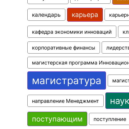
карьера
календарь
карьер
кафедра экономики инноваций
кл
корпоративные финансы
лидерст
магистерская программа Инновацио
магистратура
магис
нау
направление Менеджмент
поступающим
поступление