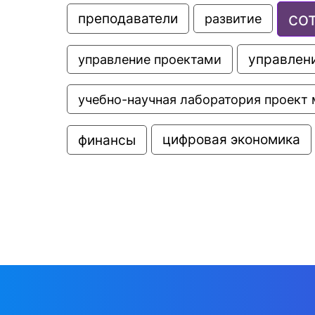
со
преподаватели
развитие
управлени
управление проектами
учебно-научная лаборатория проект 
цифровая экономика
финансы