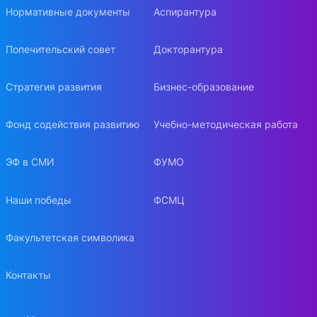
Нормативные документы
Аспирантура
Попечительский совет
Докторантура
Стратегия развития
Бизнес-образование
Фонд содействия развитию
Учебно-методическая работа
ЭФ в СМИ
ФУМО
Наши победы
ФСМЦ
Факультетская символика
Контакты