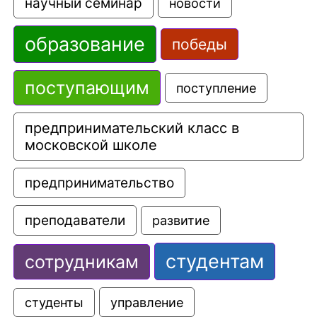
научный семинар
новости
образование
победы
поступающим
поступление
предпринимательский класс в 
московской школе
предпринимательство
преподаватели
развитие
студентам
сотрудникам
управление
студенты