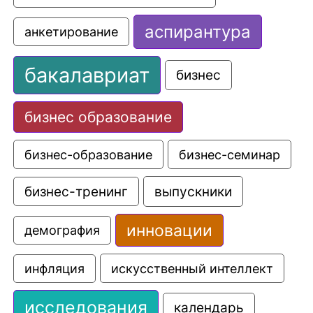
аспирантура
анкетирование
бакалавриат
бизнес
бизнес образование
бизнес-образование
бизнес-семинар
выпускники
бизнес-тренинг
инновации
демография
искусственный интеллект
инфляция
исследования
календарь