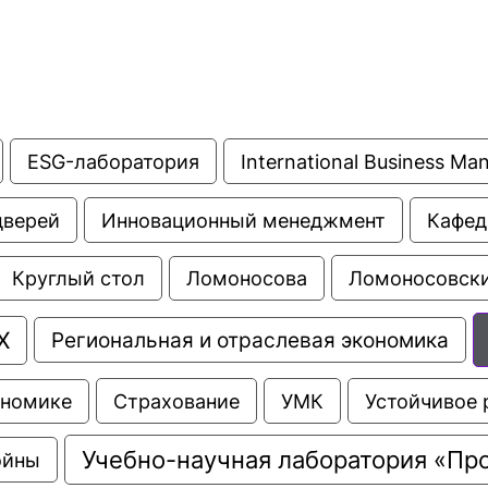
ESG-лаборатория
International Business M
дверей
Инновационный менеджмент
Кафед
Ломоносовски
Круглый стол
Ломоносова
Х
Региональная и отраслевая экономика
Страхование
УМК
Устойчивое 
ономике
Учебно-научная лаборатория «Пр
ойны