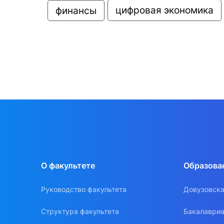
цифровая экономика
финансы
О факультете
Образова
Руководство факультета
Довузовска
Структура факультета
Бакалавриа