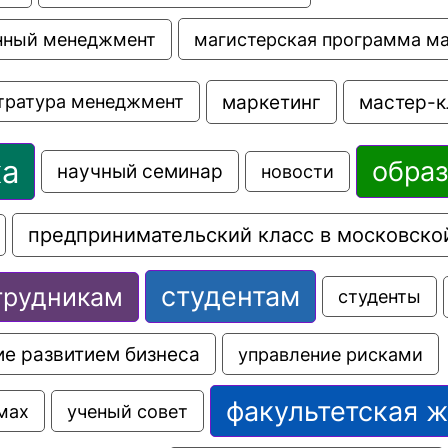
магистерская программа м
нный менеджмент
маркетинг
мастер-к
тратура менеджмент
ка
обра
научный семинар
новости
предпринимательский класс в московско
студентам
трудникам
студенты
е развитием бизнеса
управление рисками
факультетская 
мах
ученый совет