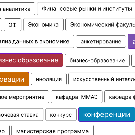
Финансовые рынки и институты
 аналитика
Экономика
Экономический факуль
ЭФ
ализ данных в экономике
анкетирование
изнес образование
бизнес-образование
овации
искусственный интелл
инфляция
ное мероприятие
кафедра  ММАЭ
кафедра 
конференции
ючевая ставка
конкурс
во
магистерская программа