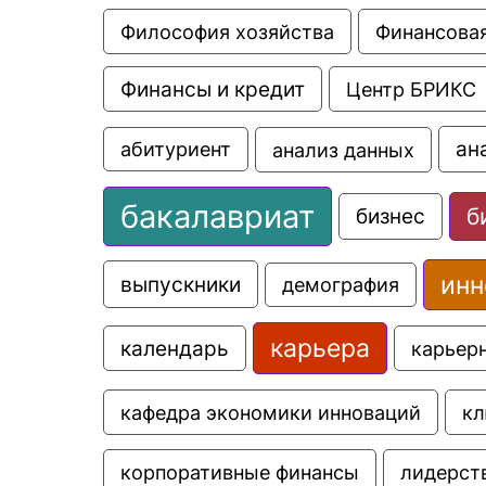
Философия хозяйства
Финансовая
Финансы и кредит
Центр БРИКС
ан
анализ данных
абитуриент
бакалавриат
б
бизнес
инн
выпускники
демография
карьера
календарь
карьер
кафедра экономики инноваций
кл
корпоративные финансы
лидерст