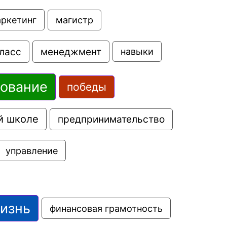
аркетинг
магистр
ласс
менеджмент
навыки
зование
победы
й школе
предпринимательство
управление
жизнь
финансовая грамотность