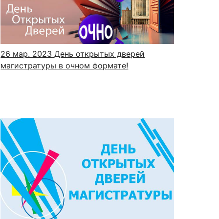
сурсы
ИИ в образовании
26 мар. 2023
День открытых дверей
магистратуры в очном формате!
Студентам
е базы
Преподавателям
ческий отдел