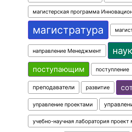
магистерская программа Инновацио
магистратура
магис
нау
направление Менеджмент
поступающим
поступление
со
преподаватели
развитие
управлени
управление проектами
учебно-научная лаборатория проект 