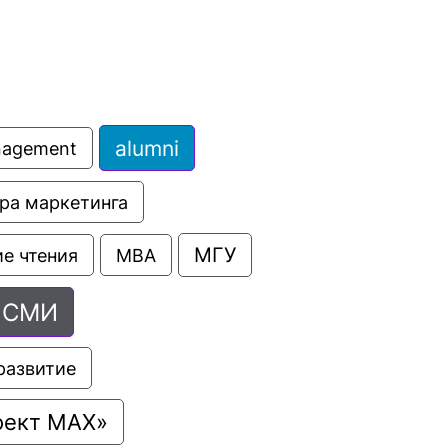
alumni
anagement
ра маркетинга
МГУ
е чтения
МВА
СМИ
развитие
оект МАХ»