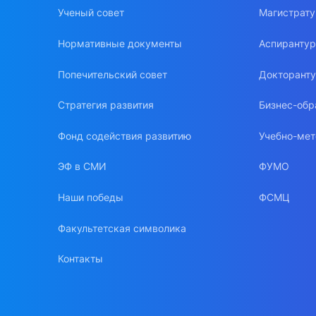
Ученый совет
Магистрат
Нормативные документы
Аспиранту
Попечительский совет
Докторант
Стратегия развития
Бизнес-обр
Фонд содействия развитию
Учебно-мет
ЭФ в СМИ
ФУМО
Наши победы
ФСМЦ
Факультетская символика
Контакты