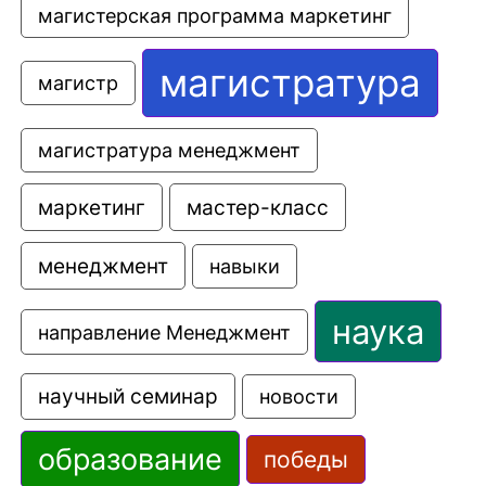
магистерская программа маркетинг
магистратура
магистр
магистратура менеджмент
маркетинг
мастер-класс
менеджмент
навыки
наука
направление Менеджмент
научный семинар
новости
образование
победы