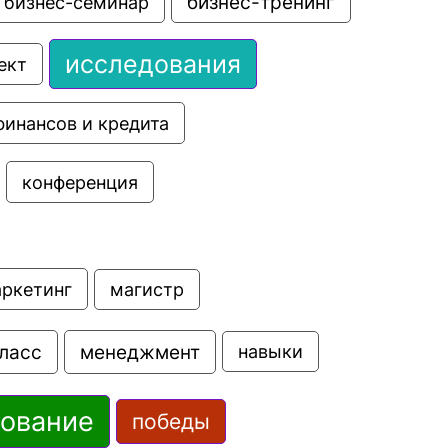
бизнес-семинар
бизнес-тренинг
исследования
ект
финансов и кредита
конференция
аркетинг
магистр
ласс
менеджмент
навыки
зование
победы