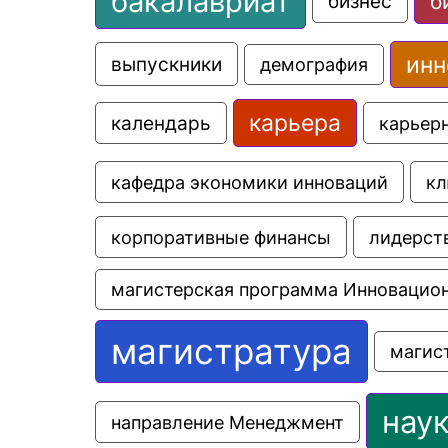
бакалавриат
б
бизнес
инн
выпускники
демография
карьера
календарь
карьер
кафедра экономики инноваций
кл
корпоративные финансы
лидерст
магистерская программа Инновацио
магистратура
магис
нау
направление Менеджмент