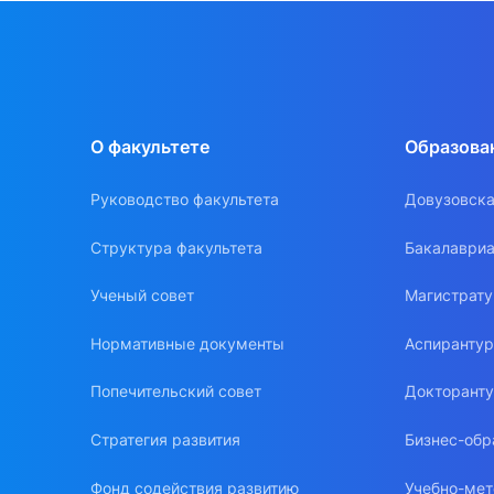
О факультете
Образова
Руководство факультета
Довузовска
Структура факультета
Бакалавриа
Ученый совет
Магистрат
Нормативные документы
Аспиранту
Попечительский совет
Докторант
Стратегия развития
Бизнес-обр
Фонд содействия развитию
Учебно-мет