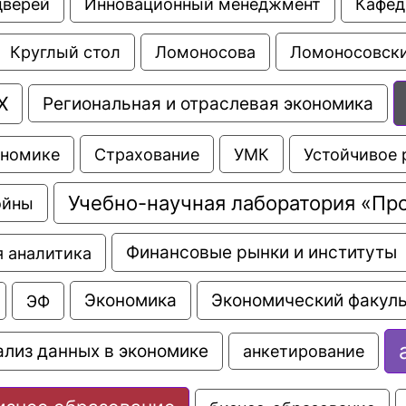
дверей
Инновационный менеджмент
Кафед
Ломоносовски
Круглый стол
Ломоносова
Х
Региональная и отраслевая экономика
Страхование
УМК
Устойчивое 
ономике
Учебно-научная лаборатория «Пр
ойны
Финансовые рынки и институты
 аналитика
Экономика
Экономический факуль
ЭФ
ализ данных в экономике
анкетирование