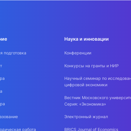
ние
Наука и инновации
я подготовка
Конференции
т
Конкурсы на гранты и НИР
ура
Научный семинар по исследова
цифровой экономики
ра
Вестник Московского университ
ура
Серия: «Экономика»
азование
Электронный журнал
одическая работа
BRICS Journal of Economics