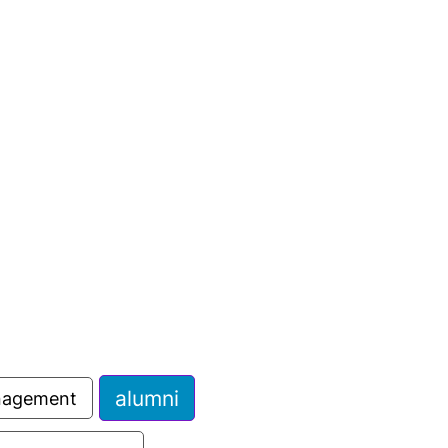
сурсы
ИИ в образовании
Студентам
е базы
Преподавателям
ческий отдел
alumni
anagement