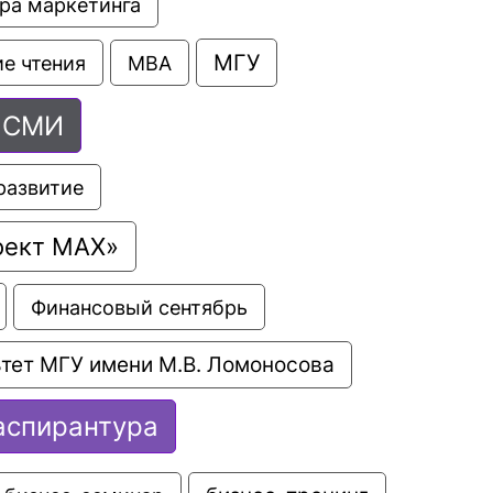
ра маркетинга
МГУ
е чтения
МВА
СМИ
развитие
оект МАХ»
Финансовый сентябрь
тет МГУ имени М.В. Ломоносова
аспирантура