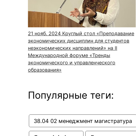
Новости / события / мероприятия
Совет Молодых Ученых
Ц
Оплата обучения онлайн
Научный старт
Межфакультетские курсы
Журналы
Практика, 
21 нояб. 2024
Круглый стол «Преподавание
экономических дисциплин для студентов
Курсы
Электронный журнал «Научные исследования эконо
Служба содей
неэкономических направлений» на II
Расписание
Журнал «Вестник Московского университета». Сери
Новости / соб
Международной форуме «Тренды
Часто задаваемые вопросы
Электронный журнал «Население и экономика»
экономического и управленческого
образования»
Новости / события / мероприятия
BRICS Journal of Economics
Популярные теги:
38.04 02 менеджмент магистратура