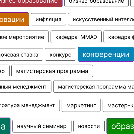
изнес образование
бизнес-образование
овации
искусственный интелл
инфляция
ное мероприятие
кафедра  ММАЭ
кафедра 
конференции
ючевая ставка
конкурс
во
магистерская программа
магистерская программа м
нный менеджмент
маркетинг
мастер-к
тратура менеджмент
ка
обра
научный семинар
новости