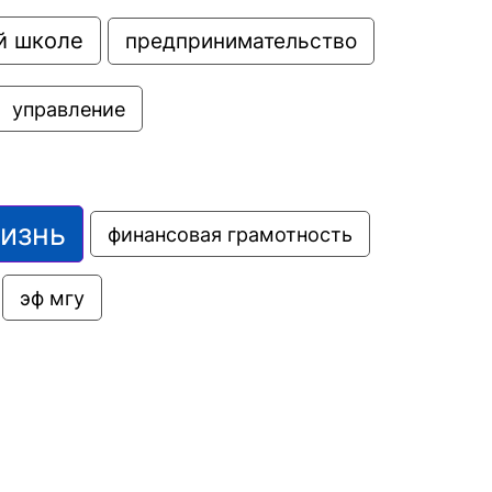
й школе
предпринимательство
управление
жизнь
финансовая грамотность
эф мгу