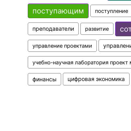
поступающим
поступление
со
преподаватели
развитие
управлени
управление проектами
учебно-научная лаборатория проект 
цифровая экономика
финансы