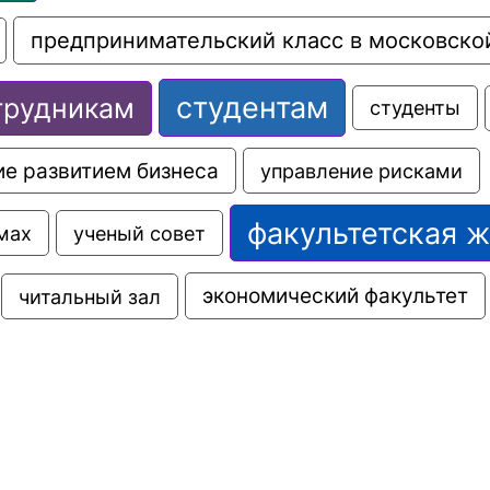
предпринимательский класс в московско
студентам
трудникам
студенты
е развитием бизнеса
управление рисками
факультетская 
мах
ученый совет
экономический факультет
читальный зал