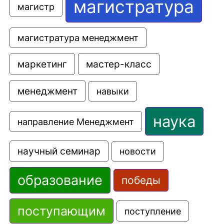
магистратура
магистр
магистратура менеджмент
маркетинг
мастер-класс
менеджмент
навыки
наука
направление Менеджмент
научный семинар
новости
образование
победы
поступающим
поступление