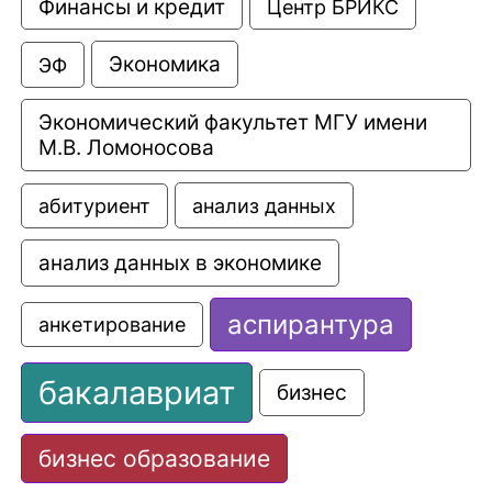
Финансы и кредит
Центр БРИКС
Экономика
ЭФ
Экономический факультет МГУ имени 
М.В. Ломоносова
анализ данных
абитуриент
анализ данных в экономике
аспирантура
анкетирование
бакалавриат
бизнес
бизнес образование