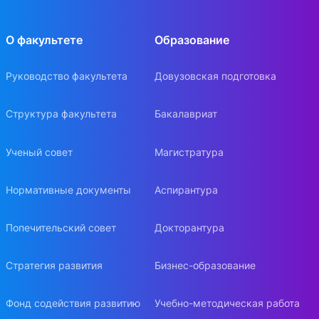
О факультете
Образование
Руководство факультета
Довузовская подготовка
Структура факультета
Бакалавриат
Ученый совет
Магистратура
Нормативные документы
Аспирантура
Попечительский совет
Докторантура
Стратегия развития
Бизнес-образование
Фонд содействия развитию
Учебно-методическая работа