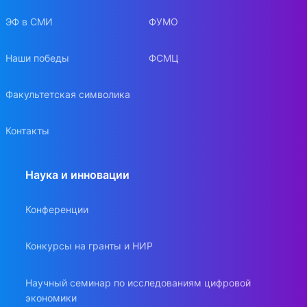
ЭФ в СМИ
ФУМО
Наши победы
ФСМЦ
Факультетская символика
Контакты
Наука и инновации
Конференции
Конкурсы на гранты и НИР
Научный семинар по исследованиям цифровой
экономики