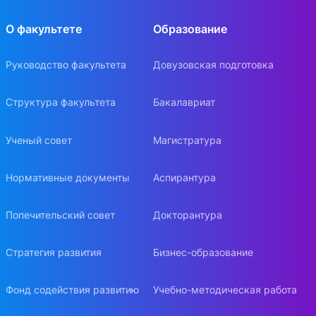
О факультете
Образование
Руководство факультета
Довузовская подготовка
Структура факультета
Бакалавриат
Ученый совет
Магистратура
Нормативные документы
Аспирантура
Попечительский совет
Докторантура
Стратегия развития
Бизнес-образование
Фонд содействия развитию
Учебно-методическая работа