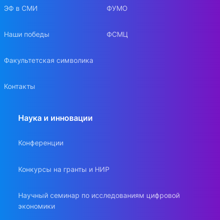
ЭФ в СМИ
ФУМО
Наши победы
ФСМЦ
Факультетская символика
Контакты
Наука и инновации
Конференции
Конкурсы на гранты и НИР
Научный семинар по исследованиям цифровой
экономики