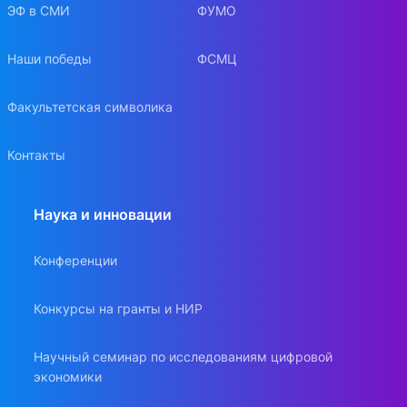
ЭФ в СМИ
ФУМО
Наши победы
ФСМЦ
Факультетская символика
Контакты
Наука и инновации
Конференции
Конкурсы на гранты и НИР
Научный семинар по исследованиям цифровой
экономики