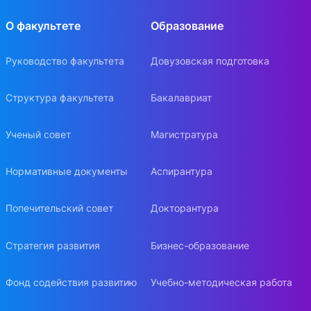
О факультете
Образование
Руководство факультета
Довузовская подготовка
Структура факультета
Бакалавриат
Ученый совет
Магистратура
Нормативные документы
Аспирантура
Попечительский совет
Докторантура
Стратегия развития
Бизнес-образование
Фонд содействия развитию
Учебно-методическая работа