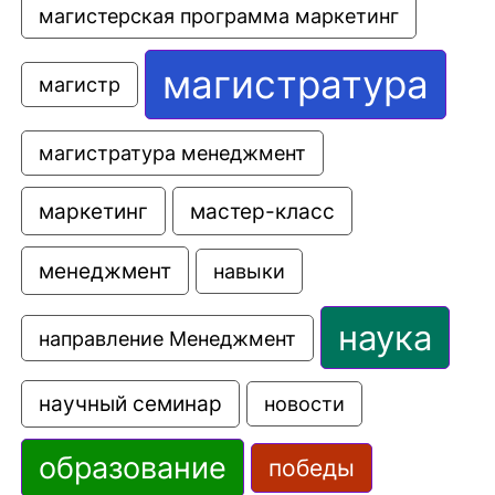
магистерская программа маркетинг
магистратура
магистр
магистратура менеджмент
маркетинг
мастер-класс
менеджмент
навыки
наука
направление Менеджмент
научный семинар
новости
образование
победы