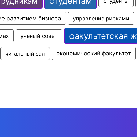
студентам
трудникам
студенты
е развитием бизнеса
управление рисками
факультетская 
мах
ученый совет
экономический факультет
читальный зал