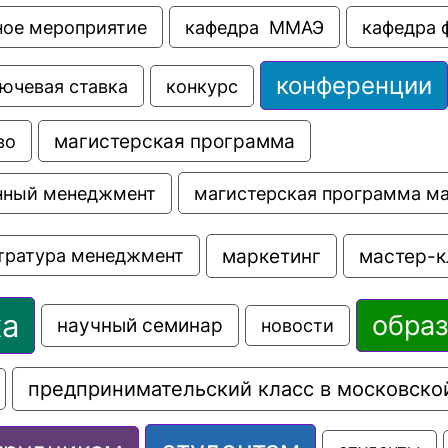
ное мероприятие
кафедра  ММАЭ
кафедра 
конференции
ючевая ставка
конкурс
во
магистерская программа
магистерская программа м
нный менеджмент
маркетинг
мастер-к
тратура менеджмент
ка
обра
научный семинар
новости
предпринимательский класс в московско