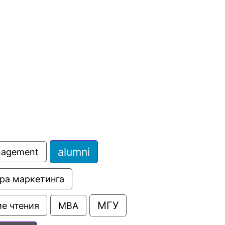
сурсы
ИИ в образовании
Студентам
е базы
Преподавателям
ческий отдел
alumni
anagement
ра маркетинга
МГУ
е чтения
МВА