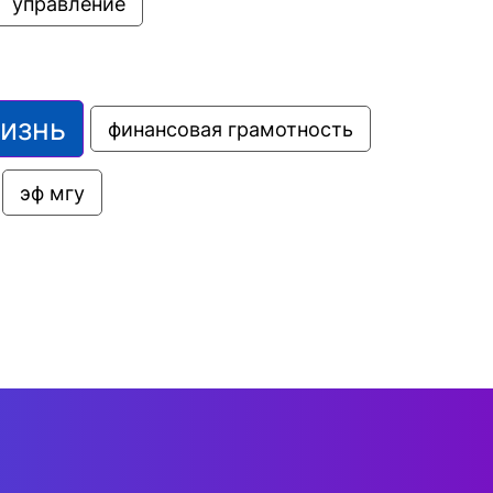
управление
жизнь
финансовая грамотность
эф мгу