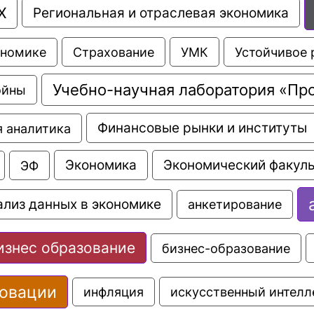
Х
Региональная и отраслевая экономика
Страхование
УМК
Устойчивое 
ономике
Учебно-научная лаборатория «Пр
ойны
Финансовые рынки и институты
 аналитика
Экономика
Экономический факуль
ЭФ
ализ данных в экономике
анкетирование
изнес образование
бизнес-образование
овации
искусственный интелл
инфляция