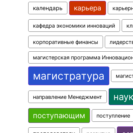
карьера
календарь
карьер
кафедра экономики инноваций
кл
корпоративные финансы
лидерст
магистерская программа Инновацио
магистратура
магис
нау
направление Менеджмент
поступающим
поступление