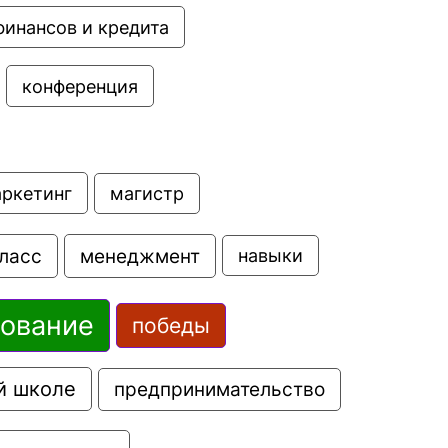
финансов и кредита
конференция
аркетинг
магистр
ласс
менеджмент
навыки
зование
победы
й школе
предпринимательство