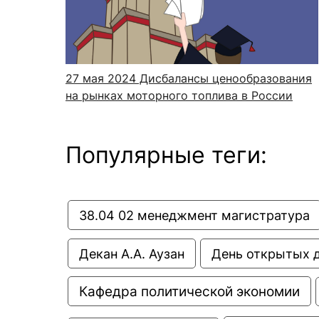
Новости / события / мероприятия
Совет Молодых Ученых
Ц
Оплата обучения онлайн
Научный старт
Межфакультетские курсы
Журналы
Практика, 
27 мая 2024
Дисбалансы ценообразования
на рынках моторного топлива в России
Курсы
Электронный журнал «Научные исследования эконо
Служба содей
Расписание
Журнал «Вестник Московского университета». Сери
Новости / соб
Часто задаваемые вопросы
Электронный журнал «Население и экономика»
Популярные теги:
Новости / события / мероприятия
BRICS Journal of Economics
38.04 02 менеджмент магистратура
Декан А.А. Аузан
День открытых 
Кафедра политической экономии