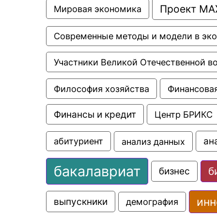
Проект МА
Мировая экономика
Современные методы и модели в эк
Участники Великой Отечественной в
Философия хозяйства
Финансовая
Финансы и кредит
Центр БРИКС
ан
анализ данных
абитуриент
бакалавриат
б
бизнес
инн
выпускники
демография