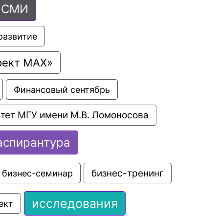
СМИ
развитие
оект МАХ»
Финансовый сентябрь
тет МГУ имени М.В. Ломоносова
аспирантура
бизнес-семинар
бизнес-тренинг
исследования
ект