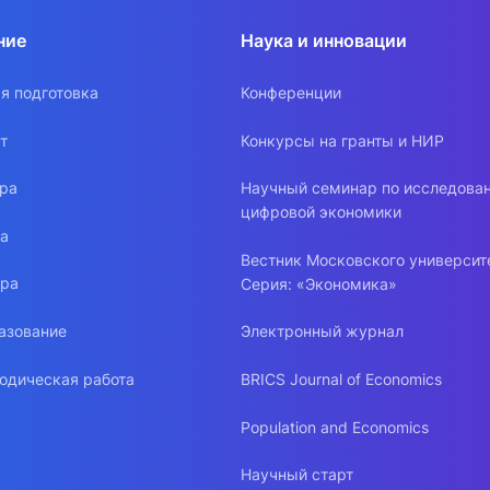
ние
Наука и инновации
я подготовка
Конференции
т
Конкурсы на гранты и НИР
ура
Научный семинар по исследова
цифровой экономики
ра
Вестник Московского университ
ура
Серия: «Экономика»
азование
Электронный журнал
одическая работа
BRICS Journal of Economics
Population and Economics
Научный старт