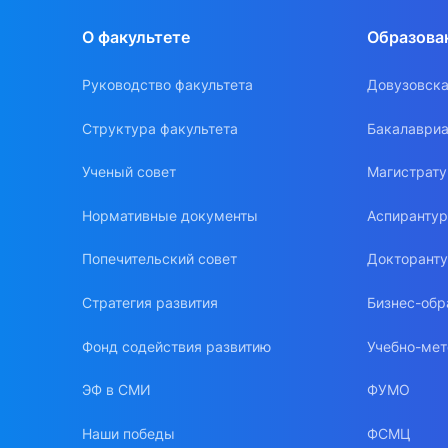
О факультете
Образова
Руководство факультета
Довузовска
Структура факультета
Бакалавриа
Ученый совет
Магистрат
Нормативные документы
Аспиранту
Попечительский совет
Докторант
Стратегия развития
Бизнес-обр
Фонд содействия развитию
Учебно-мет
ЭФ в СМИ
ФУМО
Наши победы
ФСМЦ