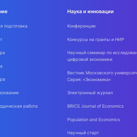
ние
Наука и инновации
я подготовка
Конференции
т
Конкурсы на гранты и НИР
ура
Научный семинар по исследова
цифровой экономики
ра
Вестник Московского университ
ура
Серия: «Экономика»
азование
Электронный журнал
одическая работа
BRICS Journal of Economics
Population and Economics
Научный старт