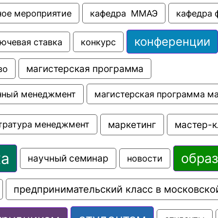
ное мероприятие
кафедра  ММАЭ
кафедра 
конференции
ючевая ставка
конкурс
во
магистерская программа
магистерская программа м
нный менеджмент
маркетинг
мастер-к
тратура менеджмент
ка
обра
научный семинар
новости
предпринимательский класс в московско