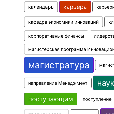
карьера
календарь
карьер
кафедра экономики инноваций
кл
корпоративные финансы
лидерст
магистерская программа Инновацио
магистратура
магис
нау
направление Менеджмент
поступающим
поступление