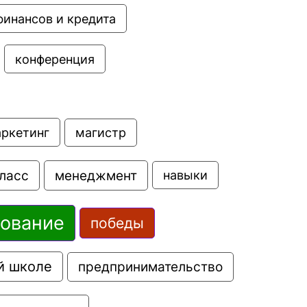
финансов и кредита
конференция
аркетинг
магистр
ласс
менеджмент
навыки
зование
победы
й школе
предпринимательство