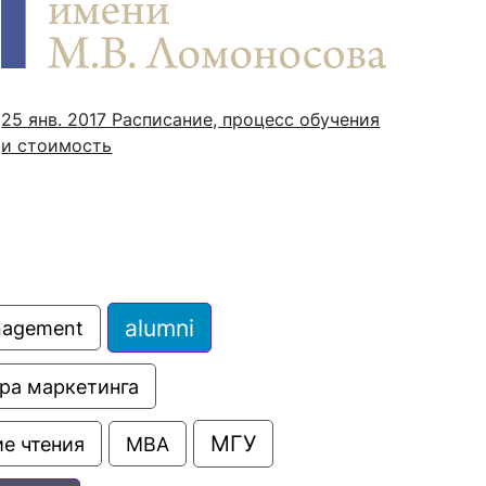
сурсы
ИИ в образовании
25 янв. 2017
Расписание, процесс обучения
и стоимость
Студентам
е базы
Преподавателям
ческий отдел
alumni
anagement
ра маркетинга
МГУ
е чтения
МВА