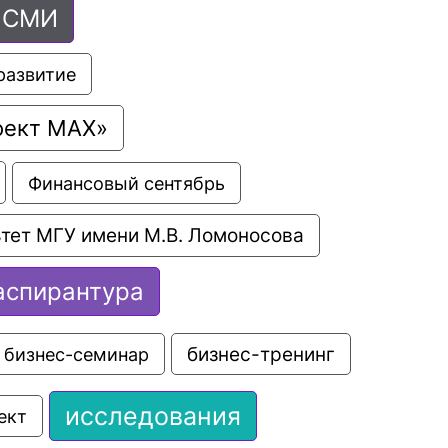
СМИ
развитие
оект МАХ»
Финансовый сентябрь
тет МГУ имени М.В. Ломоносова
аспирантура
бизнес-семинар
бизнес-тренинг
исследования
ект