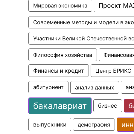
Проект МА
Мировая экономика
Современные методы и модели в эк
Участники Великой Отечественной в
Философия хозяйства
Финансовая
Финансы и кредит
Центр БРИКС
ан
анализ данных
абитуриент
бакалавриат
б
бизнес
инн
выпускники
демография