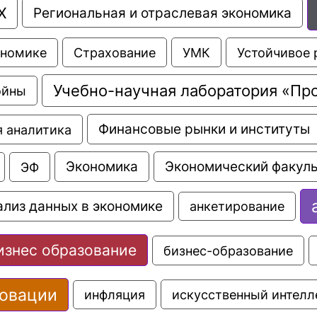
Х
Региональная и отраслевая экономика
Страхование
УМК
Устойчивое 
ономике
Учебно-научная лаборатория «Пр
ойны
Финансовые рынки и институты
 аналитика
Экономика
Экономический факуль
ЭФ
ализ данных в экономике
анкетирование
изнес образование
бизнес-образование
овации
искусственный интелл
инфляция