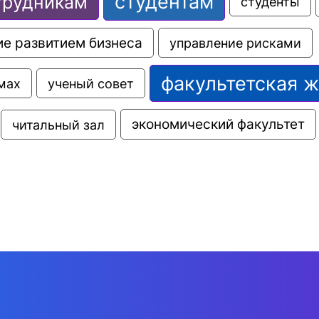
студентам
трудникам
студенты
е развитием бизнеса
управление рисками
факультетская 
мах
ученый совет
экономический факультет
читальный зал