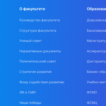
О факультете
Образова
Руководство факультета
Довузовска
Структура факультета
Бакалавриа
Ученый совет
Магистрат
Нормативные документы
Аспиранту
Попечительский совет
Докторант
Стратегия развития
Бизнес-обр
Фонд содействия развитию
Учебно-мет
ЭФ в СМИ
ФУМО
Наши победы
ФСМЦ