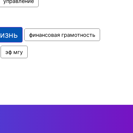
управление
жизнь
финансовая грамотность
эф мгу