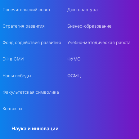
Попечительский совет
Докторантура
Стратегия развития
Бизнес-образование
Фонд содействия развитию
Учебно-методическая работа
ЭФ в СМИ
ФУМО
Наши победы
ФСМЦ
Факультетская символика
Контакты
Наука и инновации