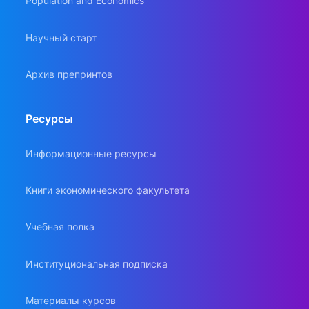
Population and Economics
Научный старт
Архив препринтов
Ресурсы
Информационные ресурсы
Книги экономического факультета
Учебная полка
Институциональная подписка
Материалы курсов