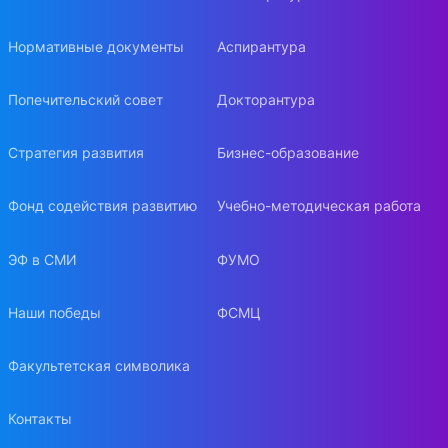
Нормативные документы
Аспирантура
Попечительский совет
Докторантура
Стратегия развития
Бизнес-образование
Фонд содействия развитию
Учебно-методическая работа
ЭФ в СМИ
ФУМО
Наши победы
ФСМЦ
Факультетская символика
Контакты