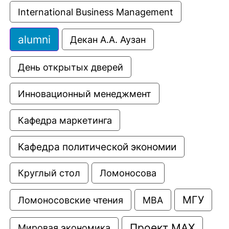
International Business Management
alumni
Декан А.А. Аузан
День открытых дверей
Инновационный менеджмент
Кафедра маркетинга
Кафедра политической экономии
Круглый стол
Ломоносова
МГУ
Ломоносовские чтения
МВА
Проект МАХ
Мировая экономика