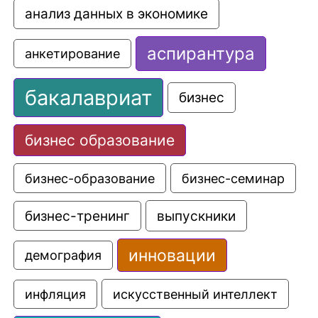
анализ данных в экономике
аспирантура
анкетирование
бакалавриат
бизнес
бизнес образование
бизнес-образование
бизнес-семинар
выпускники
бизнес-тренинг
инновации
демография
искусственный интеллект
инфляция