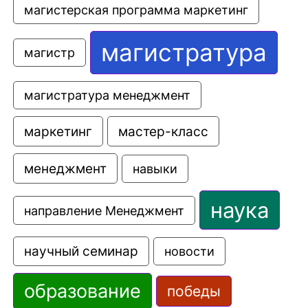
магистерская программа маркетинг
магистратура
магистр
магистратура менеджмент
маркетинг
мастер-класс
менеджмент
навыки
наука
направление Менеджмент
научный семинар
новости
образование
победы