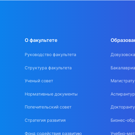
О факультете
Образова
Руководство факультета
Довузовска
Структура факультета
Бакалавриа
Ученый совет
Магистрат
Нормативные документы
Аспиранту
Попечительский совет
Докторант
Стратегия развития
Бизнес-обр
Фонд содействия развитию
Учебно-мет