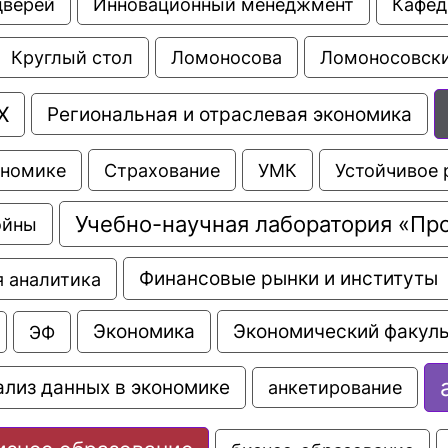
дверей
Инновационный менеджмент
Кафед
Ломоносовски
Круглый стол
Ломоносова
Х
Региональная и отраслевая экономика
Страхование
УМК
Устойчивое 
ономике
Учебно-научная лаборатория «Пр
ойны
Финансовые рынки и институты
 аналитика
Экономика
Экономический факуль
ЭФ
ализ данных в экономике
анкетирование