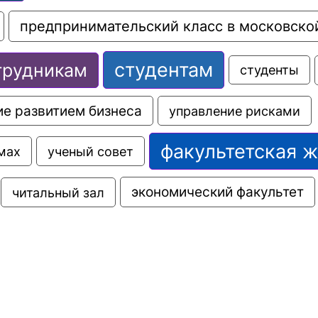
предпринимательский класс в московско
студентам
трудникам
студенты
е развитием бизнеса
управление рисками
факультетская 
мах
ученый совет
экономический факультет
читальный зал