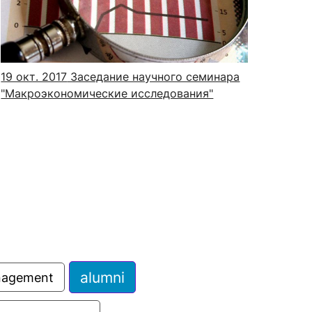
сурсы
ИИ в образовании
19 окт. 2017
Заседание научного семинара
"Макроэкономические исследования"
Студентам
е базы
Преподавателям
ческий отдел
alumni
anagement