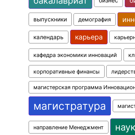
бакалавриат
б
бизнес
инн
выпускники
демография
карьера
календарь
карьер
кафедра экономики инноваций
кл
корпоративные финансы
лидерст
магистерская программа Инновацио
магистратура
магис
нау
направление Менеджмент