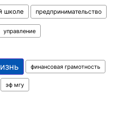
й школе
предпринимательство
управление
жизнь
финансовая грамотность
эф мгу