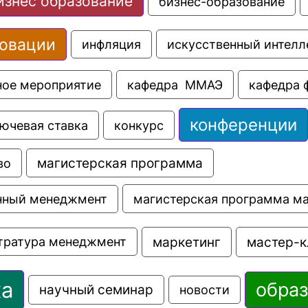
изнес образование
бизнес-образование
овации
искусственный интелл
инфляция
ное мероприятие
кафедра  ММАЭ
кафедра 
конференции
ючевая ставка
конкурс
во
магистерская программа
магистерская программа м
нный менеджмент
маркетинг
мастер-к
тратура менеджмент
ка
обра
научный семинар
новости