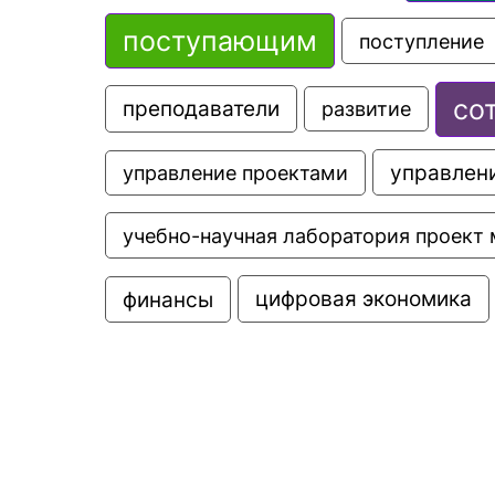
поступающим
поступление
со
преподаватели
развитие
управлени
управление проектами
учебно-научная лаборатория проект 
цифровая экономика
финансы