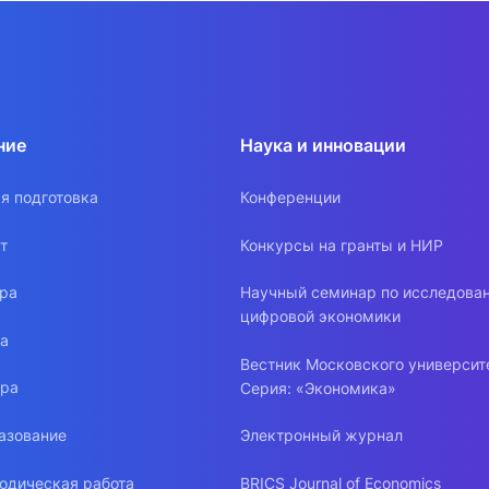
ние
Наука и инновации
я подготовка
Конференции
т
Конкурсы на гранты и НИР
ура
Научный семинар по исследова
цифровой экономики
ра
Вестник Московского университ
ура
Серия: «Экономика»
азование
Электронный журнал
одическая работа
BRICS Journal of Economics