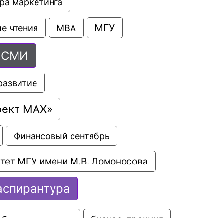
ра маркетинга
МГУ
е чтения
МВА
СМИ
развитие
оект МАХ»
Финансовый сентябрь
тет МГУ имени М.В. Ломоносова
аспирантура