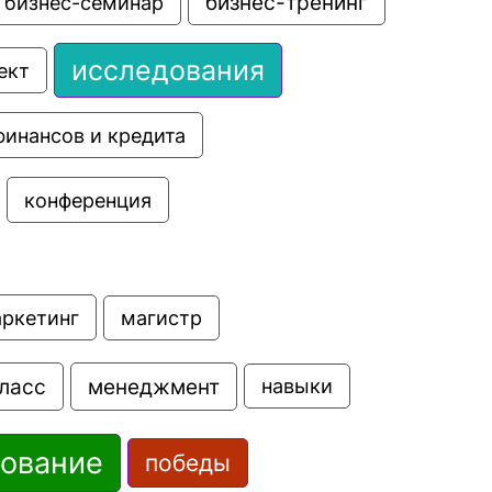
бизнес-семинар
бизнес-тренинг
исследования
ект
финансов и кредита
конференция
аркетинг
магистр
ласс
менеджмент
навыки
зование
победы