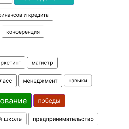
финансов и кредита
конференция
аркетинг
магистр
ласс
менеджмент
навыки
зование
победы
й школе
предпринимательство