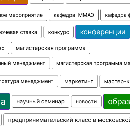
ное мероприятие
кафедра  ММАЭ
кафедра 
конференции
ючевая ставка
конкурс
во
магистерская программа
магистерская программа м
нный менеджмент
маркетинг
мастер-к
тратура менеджмент
ка
обра
научный семинар
новости
предпринимательский класс в московско