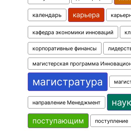
карьера
календарь
карьер
кафедра экономики инноваций
кл
корпоративные финансы
лидерст
магистерская программа Инновацио
магистратура
магис
нау
направление Менеджмент
поступающим
поступление