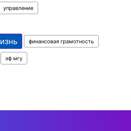
управление
жизнь
финансовая грамотность
эф мгу