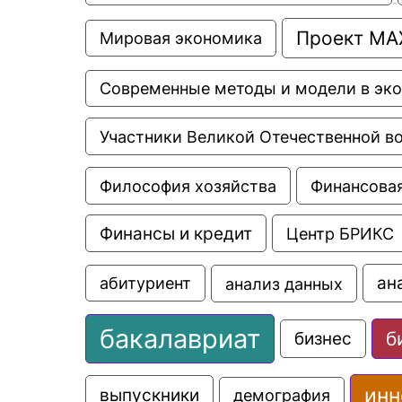
Проект МА
Мировая экономика
Современные методы и модели в эк
Участники Великой Отечественной в
Философия хозяйства
Финансовая
Финансы и кредит
Центр БРИКС
ан
анализ данных
абитуриент
бакалавриат
б
бизнес
инн
выпускники
демография