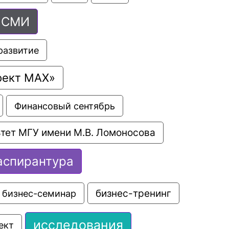
СМИ
развитие
оект МАХ»
Финансовый сентябрь
тет МГУ имени М.В. Ломоносова
аспирантура
бизнес-семинар
бизнес-тренинг
исследования
ект