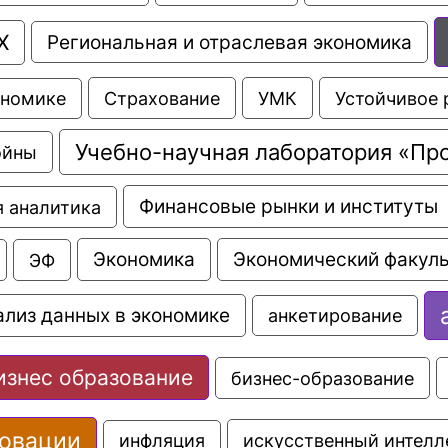
Х
Региональная и отраслевая экономика
Страхование
УМК
Устойчивое 
ономике
Учебно-научная лаборатория «Пр
ойны
Финансовые рынки и институты
 аналитика
Экономика
Экономический факуль
ЭФ
ализ данных в экономике
анкетирование
изнес образование
бизнес-образование
овации
искусственный интелл
инфляция