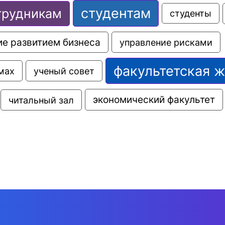
студентам
трудникам
студенты
е развитием бизнеса
управление рисками
факультетская 
мах
ученый совет
экономический факультет
читальный зал