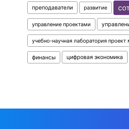
со
преподаватели
развитие
управлени
управление проектами
учебно-научная лаборатория проект 
цифровая экономика
финансы