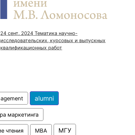
сурсы
ИИ в образовании
24 сент. 2024
Тематика научно-
исследовательских, курсовых и выпускных
Студентам
квалификационных работ
е базы
Преподавателям
ческий отдел
alumni
anagement
ра маркетинга
МГУ
е чтения
МВА