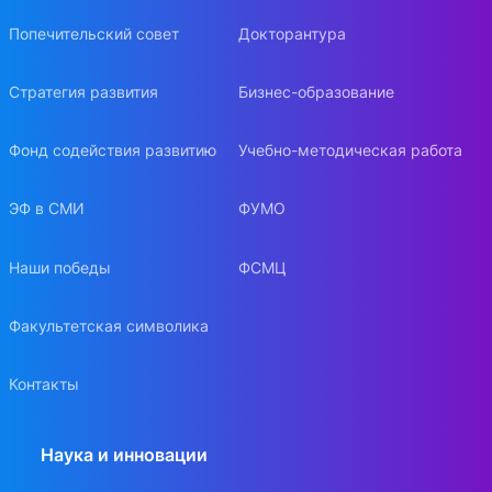
Попечительский совет
Докторантура
Стратегия развития
Бизнес-образование
Фонд содействия развитию
Учебно-методическая работа
ЭФ в СМИ
ФУМО
Наши победы
ФСМЦ
Факультетская символика
Контакты
Наука и инновации