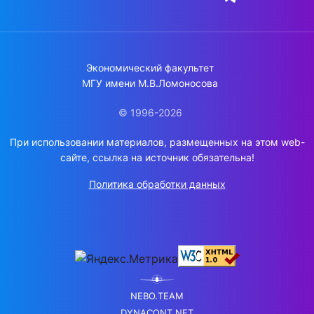
Экономический факультет
МГУ имени М.В.Ломоносова
© 1996-2026
При использовании материалов, размещенных на этом web-
сайте, ссылка на источник обязательна!
Политика обработки данных
NEBO.TEAM
DYNACONT.NET