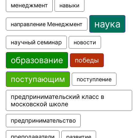
менеджмент
навыки
наука
направление Менеджмент
научный семинар
новости
образование
победы
поступающим
поступление
предпринимательский класс в 
московской школе
предпринимательство
преподаватели
развитие