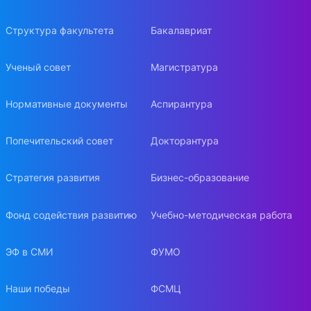
Структура факультета
Бакалавриат
Ученый совет
Магистратура
Нормативные документы
Аспирантура
Попечительский совет
Докторантура
Стратегия развития
Бизнес-образование
Фонд содействия развитию
Учебно-методическая работа
ЭФ в СМИ
ФУМО
Наши победы
ФСМЦ