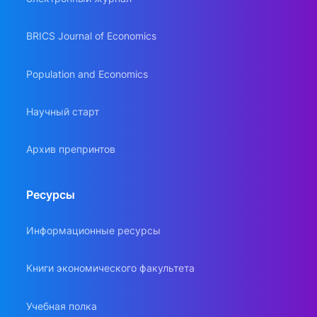
BRICS Journal of Economics
Population and Economics
Научный старт
Архив препринтов
Ресурсы
Информационные ресурсы
Книги экономического факультета
Учебная полка