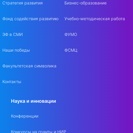
Стратегия развития
Бизнес-образование
Фонд содействия развитию
Учебно-методическая работа
ЭФ в СМИ
ФУМО
Наши победы
ФСМЦ
Факультетская символика
Контакты
Наука и инновации
Конференции
Конкурсы на гранты и НИР