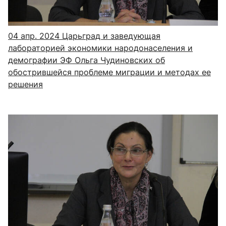
04 апр. 2024
Царьград и заведующая
лабораторией экономики народонаселения и
демографии ЭФ Ольга Чудиновских об
обострившейся проблеме миграции и методах ее
решения