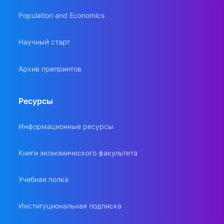
Population and Economics
Научный старт
Архив препринтов
Ресурсы
Информационные ресурсы
Книги экономического факультета
Учебная полка
Институциональная подписка