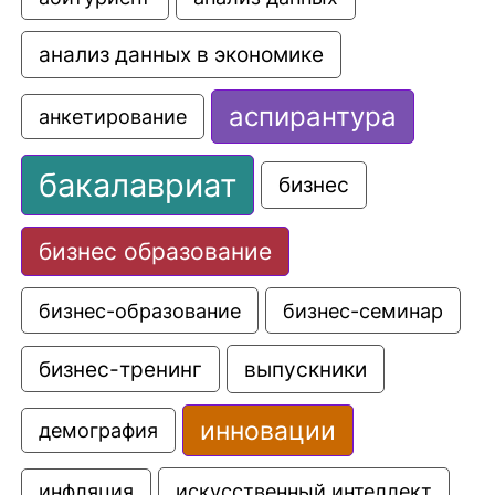
анализ данных в экономике
аспирантура
анкетирование
бакалавриат
бизнес
бизнес образование
бизнес-образование
бизнес-семинар
выпускники
бизнес-тренинг
инновации
демография
искусственный интеллект
инфляция