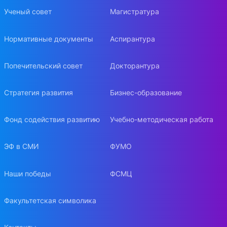
Ученый совет
Магистратура
Нормативные документы
Аспирантура
Попечительский совет
Докторантура
Стратегия развития
Бизнес-образование
Фонд содействия развитию
Учебно-методическая работа
ЭФ в СМИ
ФУМО
Наши победы
ФСМЦ
Факультетская символика