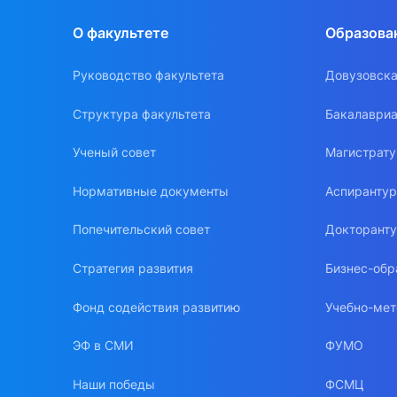
О факультете
Образова
Руководство факультета
Довузовска
Структура факультета
Бакалавриа
Ученый совет
Магистрат
Нормативные документы
Аспиранту
Попечительский совет
Докторант
Стратегия развития
Бизнес-обр
Фонд содействия развитию
Учебно-мет
ЭФ в СМИ
ФУМО
Наши победы
ФСМЦ