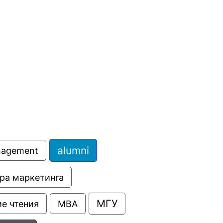
сурсы
ИИ в образовании
Студентам
е базы
Преподавателям
ческий отдел
alumni
anagement
ра маркетинга
МГУ
е чтения
МВА