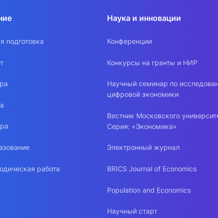
ние
Наука и инновации
я подготовка
Конференции
т
Конкурсы на гранты и НИР
ура
Научный семинар по исследова
цифровой экономики
ра
Вестник Московского университ
ура
Серия: «Экономика»
азование
Электронный журнал
одическая работа
BRICS Journal of Economics
Population and Economics
Научный старт