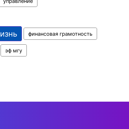
управление
жизнь
финансовая грамотность
эф мгу