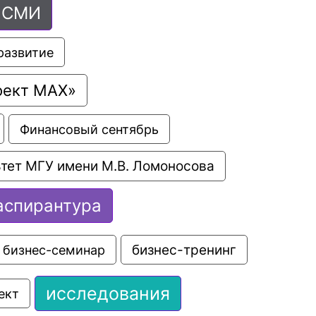
СМИ
развитие
оект МАХ»
Финансовый сентябрь
тет МГУ имени М.В. Ломоносова
аспирантура
бизнес-семинар
бизнес-тренинг
исследования
ект