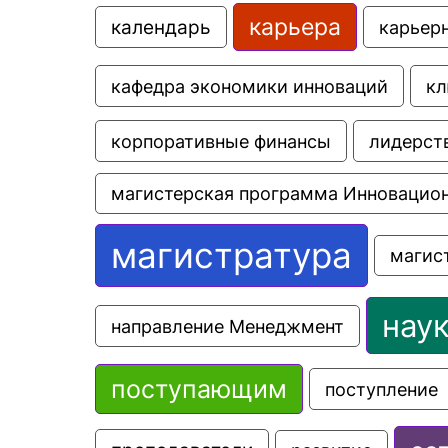
карьера
календарь
карьер
кафедра экономики инноваций
кл
корпоративные финансы
лидерст
магистерская программа Инновацио
магистратура
магис
нау
направление Менеджмент
поступающим
поступление