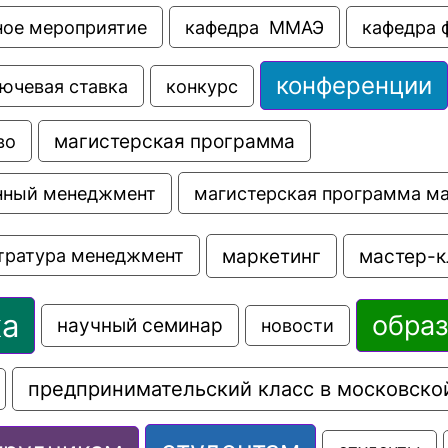
ное мероприятие
кафедра  ММАЭ
кафедра 
конференции
ючевая ставка
конкурс
во
магистерская программа
магистерская программа м
нный менеджмент
маркетинг
мастер-к
тратура менеджмент
ка
обра
научный семинар
новости
предпринимательский класс в московско