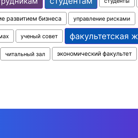
студентам
трудникам
студенты
е развитием бизнеса
управление рисками
факультетская 
мах
ученый совет
экономический факультет
читальный зал