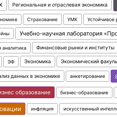
Х
Региональная и отраслевая экономика
Страхование
УМК
Устойчивое 
ономике
Учебно-научная лаборатория «Пр
ойны
Финансовые рынки и институты
 аналитика
Экономика
Экономический факуль
ЭФ
ализ данных в экономике
анкетирование
изнес образование
бизнес-образование
овации
искусственный интелл
инфляция