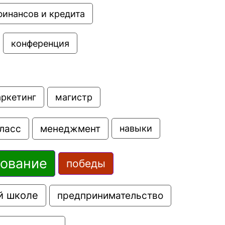
финансов и кредита
конференция
аркетинг
магистр
ласс
менеджмент
навыки
зование
победы
й школе
предпринимательство