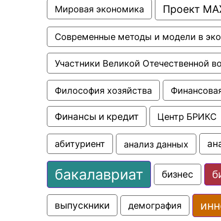
Проект МА
Мировая экономика
Современные методы и модели в эк
Участники Великой Отечественной в
Философия хозяйства
Финансовая
Финансы и кредит
Центр БРИКС
ан
анализ данных
абитуриент
бакалавриат
б
бизнес
инн
выпускники
демография