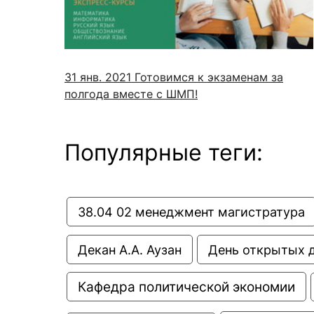
Новости / события / мероприятия
Совет Молодых Ученых
Ц
Оплата обучения онлайн
Научный старт
Межфакультетские курсы
Журналы
Практика, 
31 янв. 2021
Готовимся к экзаменам за
полгода вместе с ШМП!
Курсы
Электронный журнал «Научные исследования эконо
Служба содей
Расписание
Журнал «Вестник Московского университета». Сери
Новости / соб
Часто задаваемые вопросы
Электронный журнал «Население и экономика»
Популярные теги:
Новости / события / мероприятия
BRICS Journal of Economics
38.04 02 менеджмент магистратура
Декан А.А. Аузан
День открытых 
Кафедра политической экономии