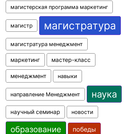
магистерская программа маркетинг
магистратура
магистр
магистратура менеджмент
маркетинг
мастер-класс
менеджмент
навыки
наука
направление Менеджмент
научный семинар
новости
образование
победы