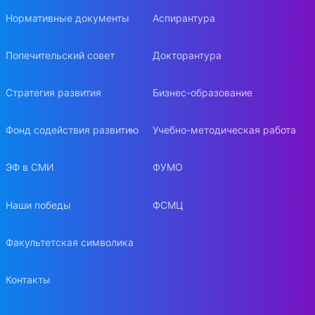
Нормативные документы
Аспирантура
Попечительский совет
Докторантура
Стратегия развития
Бизнес-образование
Фонд содействия развитию
Учебно-методическая работа
ЭФ в СМИ
ФУМО
Наши победы
ФСМЦ
Факультетская символика
Контакты