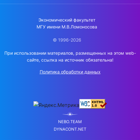
Экономический факультет
МГУ имени М.В.Ломоносова
© 1996-2026
При использовании материалов, размещенных на этом web-
сайте, ссылка на источник обязательна!
Политика обработки данных
NEBO.TEAM
DYNACONT.NET