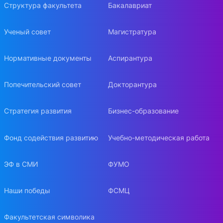
Структура факультета
Бакалавриат
Ученый совет
Магистратура
Нормативные документы
Аспирантура
Попечительский совет
Докторантура
Стратегия развития
Бизнес-образование
Фонд содействия развитию
Учебно-методическая работа
ЭФ в СМИ
ФУМО
Наши победы
ФСМЦ
Факультетская символика