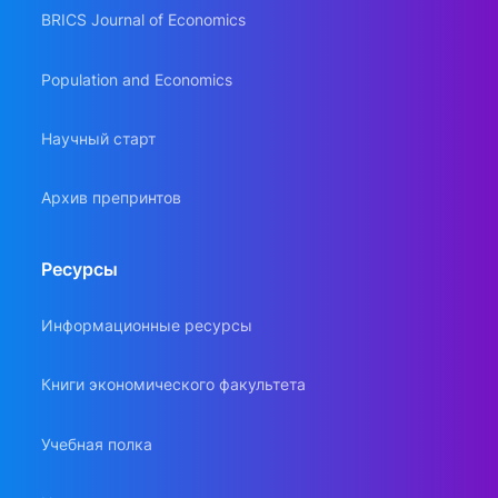
BRICS Journal of Economics
Population and Economics
Научный старт
Архив препринтов
Ресурсы
Информационные ресурсы
Книги экономического факультета
Учебная полка