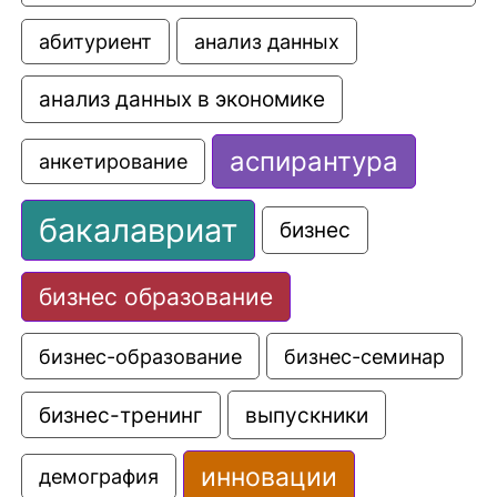
анализ данных
абитуриент
анализ данных в экономике
аспирантура
анкетирование
бакалавриат
бизнес
бизнес образование
бизнес-образование
бизнес-семинар
выпускники
бизнес-тренинг
инновации
демография