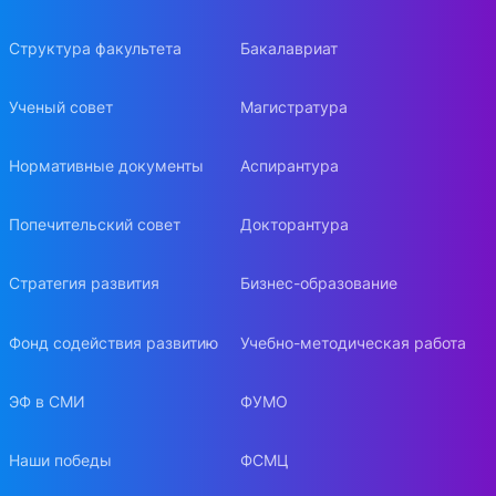
Структура факультета
Бакалавриат
Ученый совет
Магистратура
Нормативные документы
Аспирантура
Попечительский совет
Докторантура
Стратегия развития
Бизнес-образование
Фонд содействия развитию
Учебно-методическая работа
ЭФ в СМИ
ФУМО
Наши победы
ФСМЦ