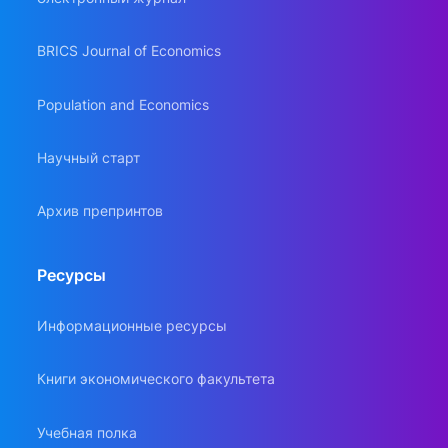
BRICS Journal of Economics
Population and Economics
Научный старт
Архив препринтов
Ресурсы
Информационные ресурсы
Книги экономического факультета
Учебная полка