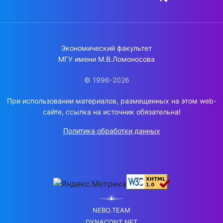
Экономический факультет
МГУ имени М.В.Ломоносова
© 1996-2026
При использовании материалов, размещенных на этом web-
сайте, ссылка на источник обязательна!
Политика обработки данных
NEBO.TEAM
DYNACONT.NET