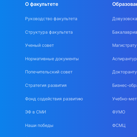
О факультете
Образова
Руководство факультета
Довузовска
Структура факультета
Бакалавриа
Ученый совет
Магистрат
Нормативные документы
Аспиранту
Попечительский совет
Докторант
Стратегия развития
Бизнес-обр
Фонд содействия развитию
Учебно-мет
ЭФ в СМИ
ФУМО
Наши победы
ФСМЦ