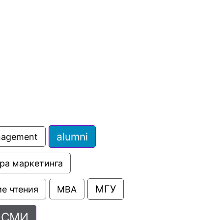
сурсы
ИИ в образовании
Студентам
е базы
Преподавателям
ческий отдел
alumni
anagement
ра маркетинга
МГУ
е чтения
МВА
СМИ