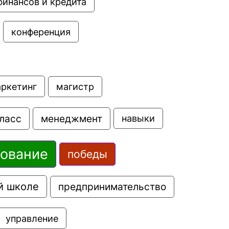
финансов и кредита
конференция
аркетинг
магистр
ласс
менеджмент
навыки
зование
победы
й школе
предпринимательство
управление