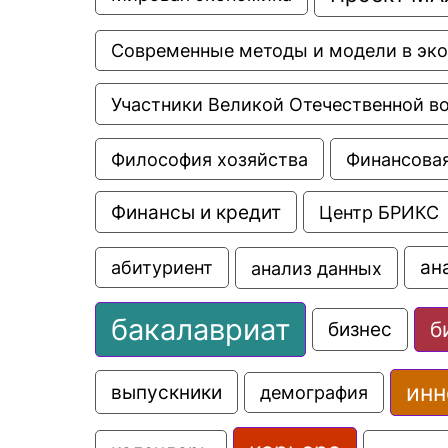
Современные методы и модели в эк
Участники Великой Отечественной в
Философия хозяйства
Финансовая
Финансы и кредит
Центр БРИКС
ан
анализ данных
абитуриент
бакалавриат
б
бизнес
инн
выпускники
демография