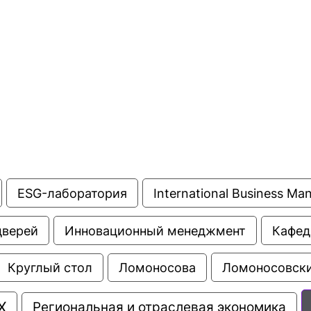
ентр биоэкономики и эко-инноваций ЭФ МГУ
Прикрепление
Иностранным студентам
Закрепление
стажировка и трудоустройство
Контакты
Информационные ре
мического факультета»
ствия трудоустройству
Читальный зал
я: «Экономика»
ытия / мероприятия
Электронные и цифровы
Издания факультета
Учебная полка
Информационно-аналити
ESG-лаборатория
International Business M
дверей
Инновационный менеджмент
Кафед
Ломоносовски
Круглый стол
Ломоносова
Х
Региональная и отраслевая экономика