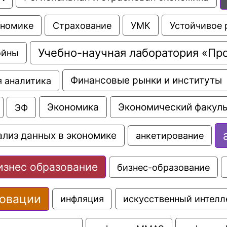
Страхование
УМК
Устойчивое 
ономике
Учебно-научная лаборатория «Пр
ойны
Финансовые рынки и институты
 аналитика
Экономика
Экономический факуль
ЭФ
ализ данных в экономике
анкетирование
изнес образование
бизнес-образование
овации
искусственный интелл
инфляция