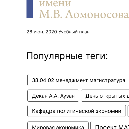
Новости / события / мероприятия
Совет Молодых Ученых
Ц
Оплата обучения онлайн
Научный старт
Межфакультетские курсы
Журналы
Практика, 
26 июн. 2020
Учебный план
Курсы
Электронный журнал «Научные исследования эконо
Служба содей
Расписание
Журнал «Вестник Московского университета». Сери
Новости / соб
Популярные теги:
Часто задаваемые вопросы
Электронный журнал «Население и экономика»
Новости / события / мероприятия
BRICS Journal of Economics
38.04 02 менеджмент магистратура
Декан А.А. Аузан
День открытых 
Кафедра политической экономии
Проект МА
Мировая экономика