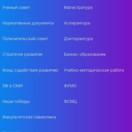
Ученый совет
Магистратура
Нормативные документы
Аспирантура
Попечительский совет
Докторантура
Стратегия развития
Бизнес-образование
Фонд содействия развитию
Учебно-методическая работа
ЭФ в СМИ
ФУМО
Наши победы
ФСМЦ
Факультетская символика