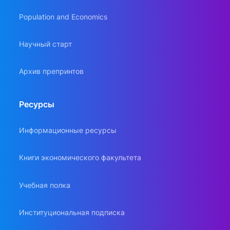
Population and Economics
Научный старт
Архив препринтов
Ресурсы
Информационные ресурсы
Книги экономического факультета
Учебная полка
Институциональная подписка